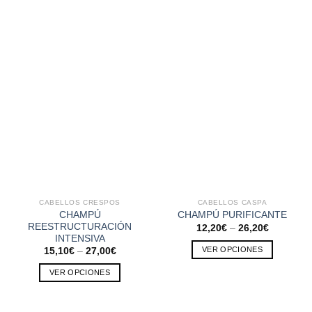
CABELLOS CRESPOS
CABELLOS CASPA
CHAMPÚ
CHAMPÚ PURIFICANTE
REESTRUCTURACIÓN
12,20
€
–
26,20
€
INTENSIVA
VER OPCIONES
15,10
€
–
27,00
€
Este
VER OPCIONES
producto
Este
tiene
producto
múltiples