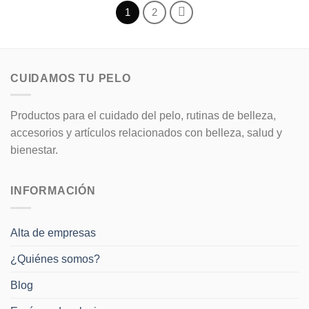
tiene
1
2
variantes.
múltiples
Las
variantes.
opciones
Las
se
opciones
pueden
CUIDAMOS TU PELO
se
elegir
pueden
en
elegir
la
Productos para el cuidado del pelo, rutinas de belleza,
en
página
accesorios y artículos relacionados con belleza, salud y
la
de
bienestar.
página
producto
de
producto
INFORMACIÓN
Alta de empresas
¿Quiénes somos?
Blog