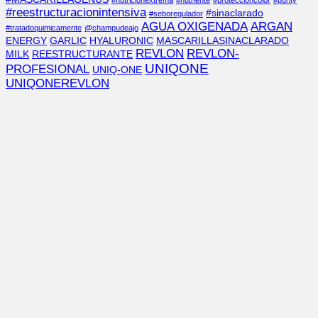
#nutricionextrema
#nutriente
#proteccióncolor
#purity
#reestructuracionintensiva
#sinaclarado
#seboregulador
AGUA OXIGENADA
ARGAN
#tratadoquimicamente
@champudeajo
ENERGY
GARLIC
HYALURONIC
MASCARILLASINACLARADO
REVLON
REVLON-
MILK
REESTRUCTURANTE
UNIQONE
PROFESIONAL
UNIQ-ONE
UNIQONEREVLON