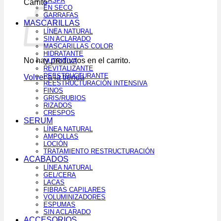
CASPA
Carrito
EN SECO
GARRAFAS
MASCARILLAS
LÍNEA NATURAL
SIN ACLARADO
MASCARILLAS COLOR
HIDRATANTE
No hay productos en el carrito.
NUTRITIVA
REVITALIZANTE
REESTRUCTURANTE
Volver a la tienda
REESTRUCTURACIÓN INTENSIVA
FINOS
GRIS/RUBIOS
RIZADOS
CRESPOS
SERUM
LÍNEA NATURAL
AMPOLLAS
LOCIÓN
TRATAMIENTO RESTRUCTURACIÓN
ACABADOS
LÍNEA NATURAL
GEL/CERA
LACAS
FIBRAS CAPILARES
VOLUMINIZADORES
ESPUMAS
SIN ACLARADO
ACCESORIOS