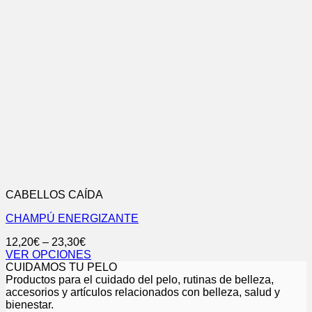
CABELLOS CAÍDA
CHAMPÚ ENERGIZANTE
12,20
€
–
23,30
€
VER OPCIONES
Este
CUIDAMOS TU PELO
producto
Productos para el cuidado del pelo, rutinas de belleza,
tiene
accesorios y artículos relacionados con belleza, salud y
múltiples
bienestar.