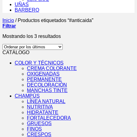
UÑAS
BARBERO
Inicio
/
Productos etiquetados “#anticaida”
Filtrar
Ordenado
Mostrando los 3 resultados
por
los
CATÁLOGO
últimos
COLOR Y TÉCNICOS
CREMA COLORANTE
OXIGENADAS
PERMANENTE
DECOLORACIÓN
MANCHAS TINTE
CHAMPÚS
LÍNEA NATURAL
NUTRITIVA
HIDRATANTE
FORTALECEDORA
GRUESOS
FINOS
CRESPOS