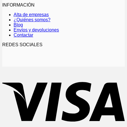
variantes.
INFORMACIÓN
Las
opciones
Alta de empresas
se
¿Quiénes somos?
pueden
Blog
elegir
Envíos y devoluciones
en
Contactar
la
página
REDES SOCIALES
de
producto