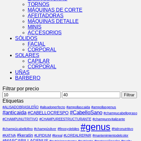
TORNOS
MÁQUINAS DE CORTE
AFEITADORAS
MÁQUINAS DETALLE
MINIS
ACCESORIOS
SÓLIDOS
FACIAL
CORPORAL
SOLARES
CAPILAR
CORPORAL
UÑAS
BARBERO
Filtrar por precio
Precio
Precio
Filtrar
mínimo
máximo
Etiquetas
#ALISADOBRASILEÑO
#alisadoperfecto
#ampollascaida
#ampollasgenus
#anticaida
#CabelloSano
#CABELLOCRESPO
#champucabellograso
#CHAMPUNUTRITIVO
#CHAMPUREESTRUCTURANTE
#champurevitalizante
#genus
#champúcabellofino
#champúsilver
#finosydebiles
#hidronutritivo
#keratin
#KATIVA
#LIPIDIUM
#loreal
#LOREALREPAIR
#mantenimientodelcolor
#MASCARILLAGENUS