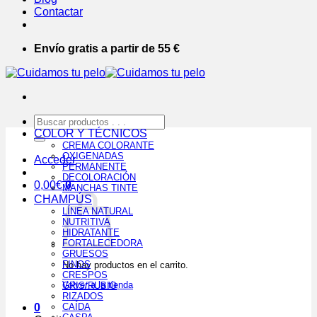
Contactar
Envío gratis a partir de 55 €
Buscar
por:
COLOR Y TÉCNICOS
CREMA COLORANTE
OXIGENADAS
Acceder
PERMANENTE
DECOLORACIÓN
0,00
€
0
MANCHAS TINTE
CHAMPÚS
LÍNEA NATURAL
NUTRITIVA
HIDRATANTE
FORTALECEDORA
GRUESOS
FINOS
No hay productos en el carrito.
CRESPOS
Volver a la tienda
GRIS/RUBIO
RIZADOS
0
CAÍDA