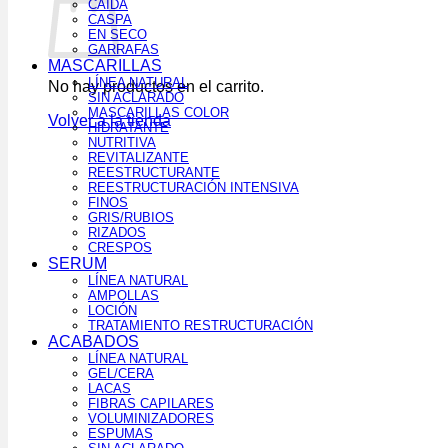
CAÍDA
CASPA
EN SECO
GARRAFAS
MASCARILLAS
LÍNEA NATURAL
No hay productos en el carrito.
SIN ACLARADO
MASCARILLAS COLOR
Volver a la tienda
HIDRATANTE
NUTRITIVA
REVITALIZANTE
REESTRUCTURANTE
REESTRUCTURACIÓN INTENSIVA
FINOS
GRIS/RUBIOS
RIZADOS
CRESPOS
SERUM
LÍNEA NATURAL
AMPOLLAS
LOCIÓN
TRATAMIENTO RESTRUCTURACIÓN
ACABADOS
LÍNEA NATURAL
GEL/CERA
LACAS
FIBRAS CAPILARES
VOLUMINIZADORES
ESPUMAS