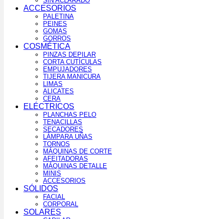
SIN ACLARADO
ACCESORIOS
PALETINA
PEINES
GOMAS
GORROS
COSMÉTICA
PINZAS DEPILAR
CORTA CUTÍCULAS
EMPUJADORES
TIJERA MANICURA
LIMAS
ALICATES
CERA
ELÉCTRICOS
PLANCHAS PELO
TENACILLAS
SECADORES
LÁMPARA UÑAS
TORNOS
MÁQUINAS DE CORTE
AFEITADORAS
MÁQUINAS DETALLE
MINIS
ACCESORIOS
SÓLIDOS
FACIAL
CORPORAL
SOLARES