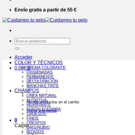
Envío gratis a partir de 55 €
Buscar
por:
Acceder
COLOR Y TÉCNICOS
0,00
€
CREMA COLORANTE
0
OXIGENADAS
PERMANENTE
DECOLORACIÓN
MANCHAS TINTE
CHAMPÚS
LÍNEA NATURAL
NUTRITIVA
No hay productos en el carrito.
HIDRATANTE
FORTALECEDORA
Volver a la tienda
GRUESOS
FINOS
0
CRESPOS
Carrito
GRIS/RUBIO
RIZADOS