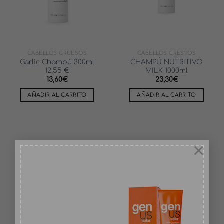
CABELLOS GRUESOS
CABELLOS CRESPOS
Garlic Champú 300ml
CHAMPÚ NUTRITIVO
12,55 €
MILK 1000ml
13,60
€
23,30
€
AÑADIR AL CARRITO
AÑADIR AL CARRITO
×