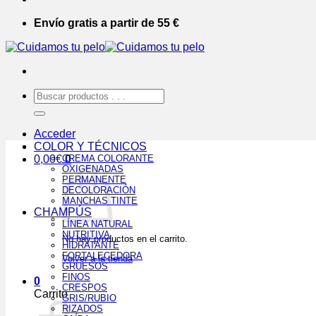
Envío gratis a partir de 55 €
Buscar
por:
Acceder
COLOR Y TÉCNICOS
0,00
€
CREMA COLORANTE
0
OXIGENADAS
PERMANENTE
DECOLORACIÓN
MANCHAS TINTE
CHAMPÚS
LÍNEA NATURAL
NUTRITIVA
No hay productos en el carrito.
HIDRATANTE
FORTALECEDORA
Volver a la tienda
GRUESOS
FINOS
0
CRESPOS
Carrito
GRIS/RUBIO
RIZADOS