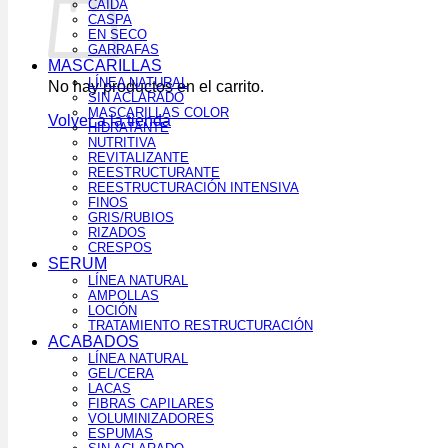
CAÍDA
CASPA
EN SECO
GARRAFAS
MASCARILLAS
LÍNEA NATURAL
No hay productos en el carrito.
SIN ACLARADO
MASCARILLAS COLOR
Volver a la tienda
HIDRATANTE
NUTRITIVA
REVITALIZANTE
REESTRUCTURANTE
REESTRUCTURACIÓN INTENSIVA
FINOS
GRIS/RUBIOS
RIZADOS
CRESPOS
SERUM
LÍNEA NATURAL
AMPOLLAS
LOCIÓN
TRATAMIENTO RESTRUCTURACIÓN
ACABADOS
LÍNEA NATURAL
GEL/CERA
LACAS
FIBRAS CAPILARES
VOLUMINIZADORES
ESPUMAS