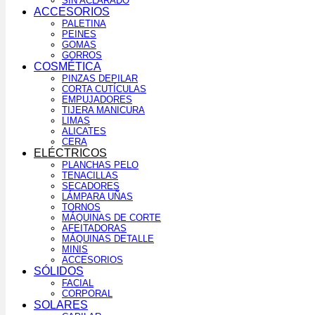
SIN ACLARADO
ACCESORIOS
PALETINA
PEINES
GOMAS
GORROS
COSMÉTICA
PINZAS DEPILAR
CORTA CUTÍCULAS
EMPUJADORES
TIJERA MANICURA
LIMAS
ALICATES
CERA
ELÉCTRICOS
PLANCHAS PELO
TENACILLAS
SECADORES
LÁMPARA UÑAS
TORNOS
MÁQUINAS DE CORTE
AFEITADORAS
MÁQUINAS DETALLE
MINIS
ACCESORIOS
SÓLIDOS
FACIAL
CORPORAL
SOLARES