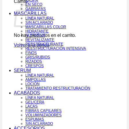
CASPA
Carrito
EN SECO
GARRAFAS
MASCARILLAS
LÍNEA NATURAL
SIN ACLARADO
MASCARILLAS COLOR
HIDRATANTE
No hay productos en el carrito.
NUTRITIVA
REVITALIZANTE
REESTRUCTURANTE
Volver a la tienda
REESTRUCTURACIÓN INTENSIVA
FINOS
GRIS/RUBIOS
RIZADOS
CRESPOS
SERUM
LÍNEA NATURAL
AMPOLLAS
LOCIÓN
TRATAMIENTO RESTRUCTURACIÓN
ACABADOS
LÍNEA NATURAL
GEL/CERA
LACAS
FIBRAS CAPILARES
VOLUMINIZADORES
ESPUMAS
SIN ACLARADO
ACCESORIOS