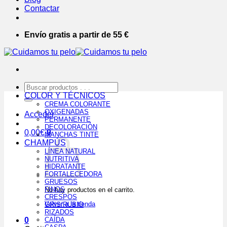
Contactar
Envío gratis a partir de 55 €
Buscar
por:
COLOR Y TÉCNICOS
CREMA COLORANTE
OXIGENADAS
Acceder
PERMANENTE
DECOLORACIÓN
0,00
€
0
MANCHAS TINTE
CHAMPÚS
LÍNEA NATURAL
NUTRITIVA
HIDRATANTE
FORTALECEDORA
GRUESOS
FINOS
No hay productos en el carrito.
CRESPOS
Volver a la tienda
GRIS/RUBIO
RIZADOS
0
CAÍDA