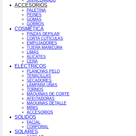
SIN ACLARADO
ACCESORIOS
PALETINA
PEINES
GOMAS
GORROS
COSMÉTICA
PINZAS DEPILAR
CORTA CUTÍCULAS
EMPUJADORES
TIJERA MANICURA
LIMAS
ALICATES
CERA
ELÉCTRICOS
PLANCHAS PELO
TENACILLAS
SECADORES
LÁMPARA UÑAS
TORNOS
MÁQUINAS DE CORTE
AFEITADORAS
MÁQUINAS DETALLE
MINIS
ACCESORIOS
SÓLIDOS
FACIAL
CORPORAL
SOLARES