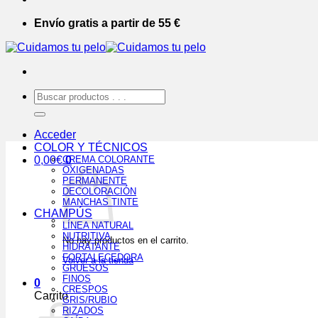
Envío gratis a partir de 55 €
Buscar
por:
Acceder
COLOR Y TÉCNICOS
0,00
€
CREMA COLORANTE
0
OXIGENADAS
PERMANENTE
DECOLORACIÓN
MANCHAS TINTE
CHAMPÚS
LÍNEA NATURAL
NUTRITIVA
No hay productos en el carrito.
HIDRATANTE
FORTALECEDORA
Volver a la tienda
GRUESOS
FINOS
0
CRESPOS
Carrito
GRIS/RUBIO
RIZADOS