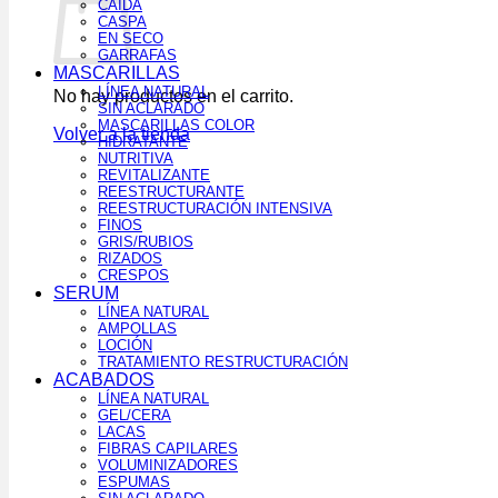
CAÍDA
CASPA
EN SECO
GARRAFAS
MASCARILLAS
LÍNEA NATURAL
No hay productos en el carrito.
SIN ACLARADO
MASCARILLAS COLOR
Volver a la tienda
HIDRATANTE
NUTRITIVA
REVITALIZANTE
REESTRUCTURANTE
REESTRUCTURACIÓN INTENSIVA
FINOS
GRIS/RUBIOS
RIZADOS
CRESPOS
SERUM
LÍNEA NATURAL
AMPOLLAS
LOCIÓN
TRATAMIENTO RESTRUCTURACIÓN
ACABADOS
LÍNEA NATURAL
GEL/CERA
LACAS
FIBRAS CAPILARES
VOLUMINIZADORES
ESPUMAS