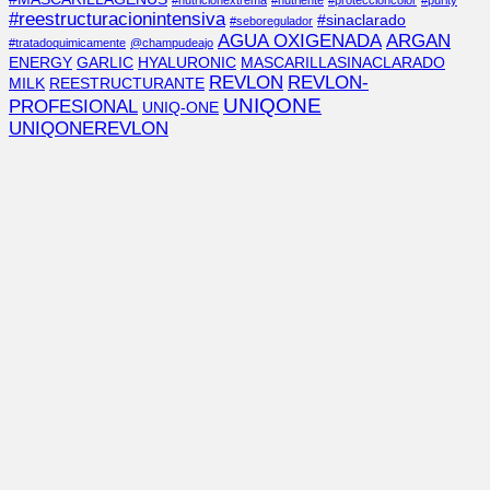
#nutricionextrema
#nutriente
#proteccióncolor
#purity
#reestructuracionintensiva
#sinaclarado
#seboregulador
AGUA OXIGENADA
ARGAN
#tratadoquimicamente
@champudeajo
ENERGY
GARLIC
HYALURONIC
MASCARILLASINACLARADO
REVLON
REVLON-
MILK
REESTRUCTURANTE
UNIQONE
PROFESIONAL
UNIQ-ONE
UNIQONEREVLON