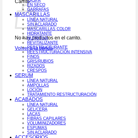
CASPA
Carrito
EN SECO
GARRAFAS
MASCARILLAS
LÍNEA NATURAL
SIN ACLARADO
MASCARILLAS COLOR
HIDRATANTE
No hay productos en el carrito.
NUTRITIVA
REVITALIZANTE
REESTRUCTURANTE
Volver a la tienda
REESTRUCTURACIÓN INTENSIVA
FINOS
GRIS/RUBIOS
RIZADOS
CRESPOS
SERUM
LÍNEA NATURAL
AMPOLLAS
LOCIÓN
TRATAMIENTO RESTRUCTURACIÓN
ACABADOS
LÍNEA NATURAL
GEL/CERA
LACAS
FIBRAS CAPILARES
VOLUMINIZADORES
ESPUMAS
SIN ACLARADO
ACCESORIOS