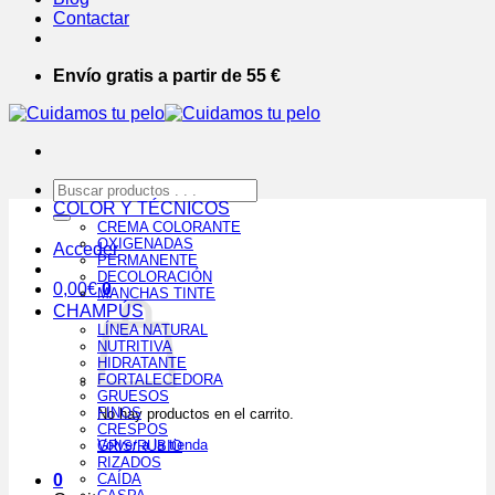
Contactar
Envío gratis a partir de 55 €
Buscar
por:
COLOR Y TÉCNICOS
CREMA COLORANTE
OXIGENADAS
Acceder
PERMANENTE
DECOLORACIÓN
0,00
€
0
MANCHAS TINTE
CHAMPÚS
LÍNEA NATURAL
NUTRITIVA
HIDRATANTE
FORTALECEDORA
GRUESOS
FINOS
No hay productos en el carrito.
CRESPOS
Volver a la tienda
GRIS/RUBIO
RIZADOS
0
CAÍDA