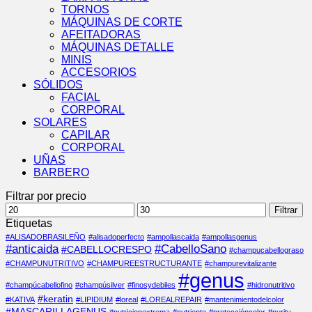
TORNOS
MÁQUINAS DE CORTE
AFEITADORAS
MÁQUINAS DETALLE
MINIS
ACCESORIOS
SÓLIDOS
FACIAL
CORPORAL
SOLARES
CAPILAR
CORPORAL
UÑAS
BARBERO
Filtrar por precio
Precio
Precio
Filtrar
mínimo
máximo
Etiquetas
#ALISADOBRASILEÑO
#alisadoperfecto
#ampollascaida
#ampollasgenus
#anticaida
#CabelloSano
#CABELLOCRESPO
#champucabellograso
#CHAMPUNUTRITIVO
#CHAMPUREESTRUCTURANTE
#champurevitalizante
#genus
#champúcabellofino
#champúsilver
#finosydebiles
#hidronutritivo
#keratin
#KATIVA
#LIPIDIUM
#loreal
#LOREALREPAIR
#mantenimientodelcolor
#MASCARILLAGENUS