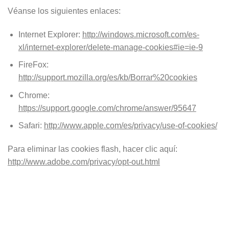
Véanse los siguientes enlaces:
Internet Explorer:
http://windows.microsoft.com/es-
xl/internet-explorer/delete-manage-cookies#ie=ie-9
FireFox:
http://support.mozilla.org/es/kb/Borrar%20cookies
Chrome:
https://support.google.com/chrome/answer/95647
Safari:
http://www.apple.com/es/privacy/use-of-cookies/
Para eliminar las cookies flash, hacer clic aquí:
http://www.adobe.com/privacy/opt-out.html