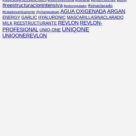
#nutricionextrema
#nutriente
#proteccióncolor
#purity
#reestructuracionintensiva
#sinaclarado
#seboregulador
AGUA OXIGENADA
ARGAN
#tratadoquimicamente
@champudeajo
ENERGY
GARLIC
HYALURONIC
MASCARILLASINACLARADO
REVLON
REVLON-
MILK
REESTRUCTURANTE
UNIQONE
PROFESIONAL
UNIQ-ONE
UNIQONEREVLON