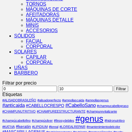
TORNOS
MÁQUINAS DE CORTE
AFEITADORAS
MÁQUINAS DETALLE
MINIS
ACCESORIOS
SÓLIDOS
FACIAL
CORPORAL
SOLARES
CAPILAR
CORPORAL
UÑAS
BARBERO
Filtrar por precio
Precio
Precio
Filtrar
mínimo
máximo
Etiquetas
#ALISADOBRASILEÑO
#alisadoperfecto
#ampollascaida
#ampollasgenus
#anticaida
#CabelloSano
#CABELLOCRESPO
#champucabellograso
#CHAMPUNUTRITIVO
#CHAMPUREESTRUCTURANTE
#champurevitalizante
#genus
#champúcabellofino
#champúsilver
#finosydebiles
#hidronutritivo
#keratin
#KATIVA
#LIPIDIUM
#loreal
#LOREALREPAIR
#mantenimientodelcolor
#MASCARILLAGENUS