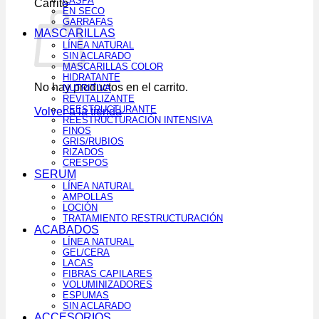
CASPA
Carrito
EN SECO
GARRAFAS
MASCARILLAS
LÍNEA NATURAL
SIN ACLARADO
MASCARILLAS COLOR
HIDRATANTE
No hay productos en el carrito.
NUTRITIVA
REVITALIZANTE
REESTRUCTURANTE
Volver a la tienda
REESTRUCTURACIÓN INTENSIVA
FINOS
GRIS/RUBIOS
RIZADOS
CRESPOS
SERUM
LÍNEA NATURAL
AMPOLLAS
LOCIÓN
TRATAMIENTO RESTRUCTURACIÓN
ACABADOS
LÍNEA NATURAL
GEL/CERA
LACAS
FIBRAS CAPILARES
VOLUMINIZADORES
ESPUMAS
SIN ACLARADO
ACCESORIOS