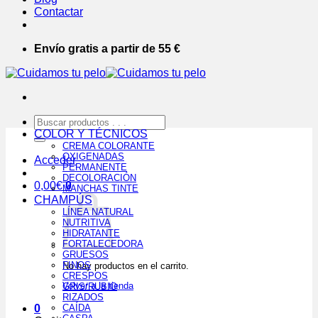
Contactar
Envío gratis a partir de 55 €
Buscar
por:
COLOR Y TÉCNICOS
CREMA COLORANTE
OXIGENADAS
Acceder
PERMANENTE
DECOLORACIÓN
0,00
€
0
MANCHAS TINTE
CHAMPÚS
LÍNEA NATURAL
NUTRITIVA
HIDRATANTE
FORTALECEDORA
GRUESOS
FINOS
No hay productos en el carrito.
CRESPOS
Volver a la tienda
GRIS/RUBIO
RIZADOS
0
CAÍDA