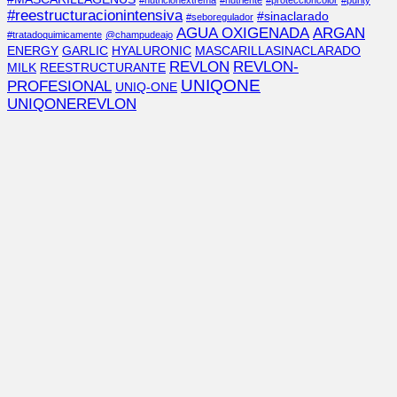
#nutricionextrema
#nutriente
#proteccióncolor
#purity
#reestructuracionintensiva
#sinaclarado
#seboregulador
AGUA OXIGENADA
ARGAN
#tratadoquimicamente
@champudeajo
ENERGY
GARLIC
HYALURONIC
MASCARILLASINACLARADO
REVLON
REVLON-
MILK
REESTRUCTURANTE
UNIQONE
PROFESIONAL
UNIQ-ONE
UNIQONEREVLON