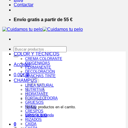
Contactar
Envío gratis a partir de 55 €
Buscar
por:
COLOR Y TÉCNICOS
CREMA COLORANTE
OXIGENADAS
Acceder
PERMANENTE
DECOLORACIÓN
0,00
€
0
MANCHAS TINTE
CHAMPÚS
LÍNEA NATURAL
NUTRITIVA
HIDRATANTE
FORTALECEDORA
GRUESOS
FINOS
No hay productos en el carrito.
CRESPOS
Volver a la tienda
GRIS/RUBIO
RIZADOS
0
CAÍDA