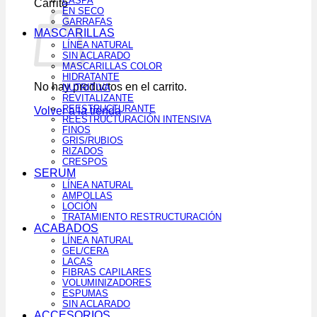
CASPA
Carrito
EN SECO
GARRAFAS
MASCARILLAS
LÍNEA NATURAL
SIN ACLARADO
MASCARILLAS COLOR
HIDRATANTE
No hay productos en el carrito.
NUTRITIVA
REVITALIZANTE
REESTRUCTURANTE
Volver a la tienda
REESTRUCTURACIÓN INTENSIVA
FINOS
GRIS/RUBIOS
RIZADOS
CRESPOS
SERUM
LÍNEA NATURAL
AMPOLLAS
LOCIÓN
TRATAMIENTO RESTRUCTURACIÓN
ACABADOS
LÍNEA NATURAL
GEL/CERA
LACAS
FIBRAS CAPILARES
VOLUMINIZADORES
ESPUMAS
SIN ACLARADO
ACCESORIOS