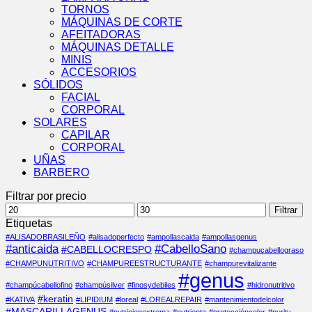
TORNOS
MÁQUINAS DE CORTE
AFEITADORAS
MÁQUINAS DETALLE
MINIS
ACCESORIOS
SÓLIDOS
FACIAL
CORPORAL
SOLARES
CAPILAR
CORPORAL
UÑAS
BARBERO
Filtrar por precio
Precio
Precio
Filtrar
mínimo
máximo
Etiquetas
#ALISADOBRASILEÑO
#alisadoperfecto
#ampollascaida
#ampollasgenus
#anticaida
#CabelloSano
#CABELLOCRESPO
#champucabellograso
#CHAMPUNUTRITIVO
#CHAMPUREESTRUCTURANTE
#champurevitalizante
#genus
#champúcabellofino
#champúsilver
#finosydebiles
#hidronutritivo
#keratin
#KATIVA
#LIPIDIUM
#loreal
#LOREALREPAIR
#mantenimientodelcolor
#MASCARILLAGENUS