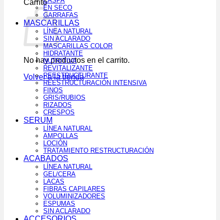
CASPA
Carrito
EN SECO
GARRAFAS
MASCARILLAS
LÍNEA NATURAL
SIN ACLARADO
MASCARILLAS COLOR
HIDRATANTE
No hay productos en el carrito.
NUTRITIVA
REVITALIZANTE
REESTRUCTURANTE
Volver a la tienda
REESTRUCTURACIÓN INTENSIVA
FINOS
GRIS/RUBIOS
RIZADOS
CRESPOS
SERUM
LÍNEA NATURAL
AMPOLLAS
LOCIÓN
TRATAMIENTO RESTRUCTURACIÓN
ACABADOS
LÍNEA NATURAL
GEL/CERA
LACAS
FIBRAS CAPILARES
VOLUMINIZADORES
ESPUMAS
SIN ACLARADO
ACCESORIOS