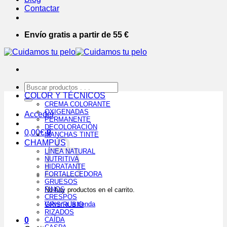
Contactar
Envío gratis a partir de 55 €
Buscar
por:
COLOR Y TÉCNICOS
CREMA COLORANTE
OXIGENADAS
Acceder
PERMANENTE
DECOLORACIÓN
0,00
€
0
MANCHAS TINTE
CHAMPÚS
LÍNEA NATURAL
NUTRITIVA
HIDRATANTE
FORTALECEDORA
GRUESOS
FINOS
No hay productos en el carrito.
CRESPOS
Volver a la tienda
GRIS/RUBIO
RIZADOS
0
CAÍDA