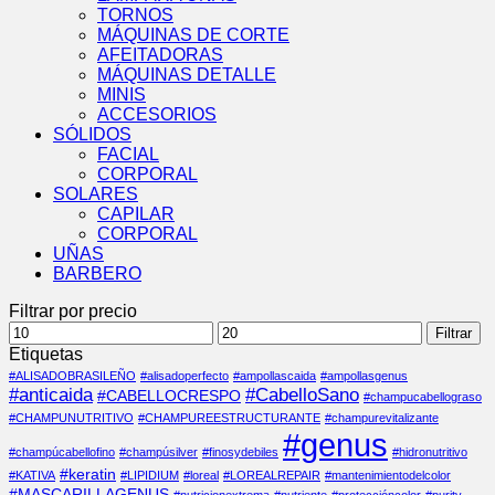
TORNOS
MÁQUINAS DE CORTE
AFEITADORAS
MÁQUINAS DETALLE
MINIS
ACCESORIOS
SÓLIDOS
FACIAL
CORPORAL
SOLARES
CAPILAR
CORPORAL
UÑAS
BARBERO
Filtrar por precio
Precio
Precio
Filtrar
mínimo
máximo
Etiquetas
#ALISADOBRASILEÑO
#alisadoperfecto
#ampollascaida
#ampollasgenus
#anticaida
#CabelloSano
#CABELLOCRESPO
#champucabellograso
#CHAMPUNUTRITIVO
#CHAMPUREESTRUCTURANTE
#champurevitalizante
#genus
#champúcabellofino
#champúsilver
#finosydebiles
#hidronutritivo
#keratin
#KATIVA
#LIPIDIUM
#loreal
#LOREALREPAIR
#mantenimientodelcolor
#MASCARILLAGENUS