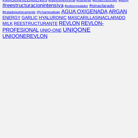
#nutricionextrema
#nutriente
#proteccióncolor
#purity
#reestructuracionintensiva
#sinaclarado
#seboregulador
AGUA OXIGENADA
ARGAN
#tratadoquimicamente
@champudeajo
ENERGY
GARLIC
HYALURONIC
MASCARILLASINACLARADO
REVLON
REVLON-
MILK
REESTRUCTURANTE
UNIQONE
PROFESIONAL
UNIQ-ONE
UNIQONEREVLON