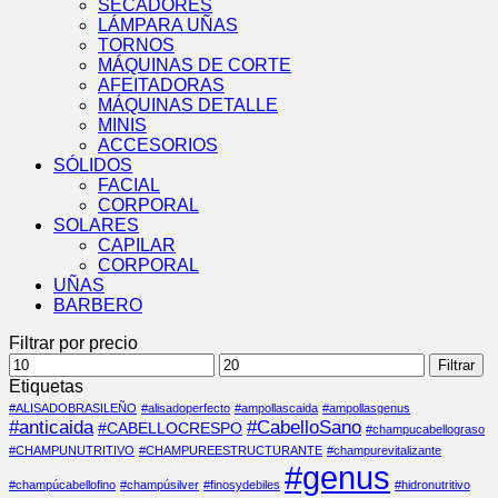
SECADORES
LÁMPARA UÑAS
TORNOS
MÁQUINAS DE CORTE
AFEITADORAS
MÁQUINAS DETALLE
MINIS
ACCESORIOS
SÓLIDOS
FACIAL
CORPORAL
SOLARES
CAPILAR
CORPORAL
UÑAS
BARBERO
Filtrar por precio
Precio
Precio
Filtrar
mínimo
máximo
Etiquetas
#ALISADOBRASILEÑO
#alisadoperfecto
#ampollascaida
#ampollasgenus
#anticaida
#CabelloSano
#CABELLOCRESPO
#champucabellograso
#CHAMPUNUTRITIVO
#CHAMPUREESTRUCTURANTE
#champurevitalizante
#genus
#champúcabellofino
#champúsilver
#finosydebiles
#hidronutritivo