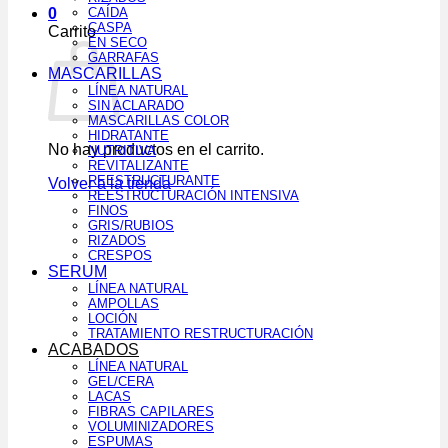
0
CAÍDA
CASPA
Carrito
EN SECO
GARRAFAS
MASCARILLAS
LÍNEA NATURAL
SIN ACLARADO
MASCARILLAS COLOR
HIDRATANTE
No hay productos en el carrito.
NUTRITIVA
REVITALIZANTE
REESTRUCTURANTE
Volver a la tienda
REESTRUCTURACIÓN INTENSIVA
FINOS
GRIS/RUBIOS
RIZADOS
CRESPOS
SERUM
LÍNEA NATURAL
AMPOLLAS
LOCIÓN
TRATAMIENTO RESTRUCTURACIÓN
ACABADOS
LÍNEA NATURAL
GEL/CERA
LACAS
FIBRAS CAPILARES
VOLUMINIZADORES
ESPUMAS