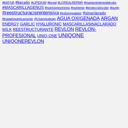
#keratin
#KATIVA
#LIPIDIUM
#loreal
#LOREALREPAIR
#mantenimientodelcolor
#MASCARILLAGENUS
#nutricionextrema
#nutriente
#proteccióncolor
#purity
#reestructuracionintensiva
#sinaclarado
#seboregulador
AGUA OXIGENADA
ARGAN
#tratadoquimicamente
@champudeajo
ENERGY
GARLIC
HYALURONIC
MASCARILLASINACLARADO
REVLON
REVLON-
MILK
REESTRUCTURANTE
UNIQONE
PROFESIONAL
UNIQ-ONE
UNIQONEREVLON