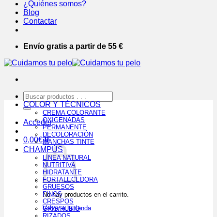
¿Quiénes somos?
Blog
Contactar
Envío gratis a partir de 55 €
Buscar
por:
COLOR Y TÉCNICOS
CREMA COLORANTE
OXIGENADAS
Acceder
PERMANENTE
DECOLORACIÓN
0,00
€
0
MANCHAS TINTE
CHAMPÚS
LÍNEA NATURAL
NUTRITIVA
HIDRATANTE
FORTALECEDORA
GRUESOS
FINOS
No hay productos en el carrito.
CRESPOS
Volver a la tienda
GRIS/RUBIO
RIZADOS