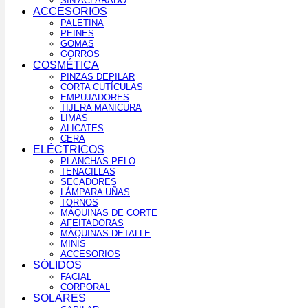
SIN ACLARADO
ACCESORIOS
PALETINA
PEINES
GOMAS
GORROS
COSMÉTICA
PINZAS DEPILAR
CORTA CUTÍCULAS
EMPUJADORES
TIJERA MANICURA
LIMAS
ALICATES
CERA
ELÉCTRICOS
PLANCHAS PELO
TENACILLAS
SECADORES
LÁMPARA UÑAS
TORNOS
MÁQUINAS DE CORTE
AFEITADORAS
MÁQUINAS DETALLE
MINIS
ACCESORIOS
SÓLIDOS
FACIAL
CORPORAL
SOLARES