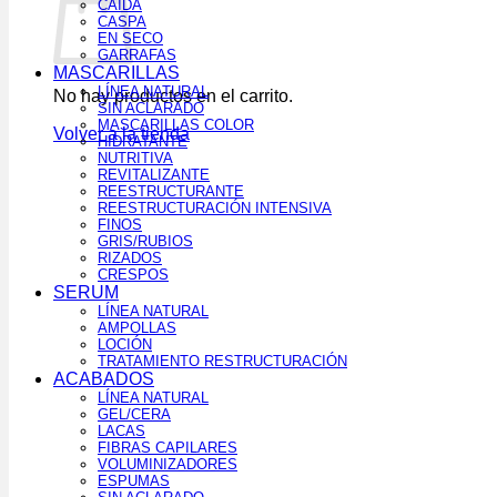
CAÍDA
CASPA
EN SECO
GARRAFAS
MASCARILLAS
LÍNEA NATURAL
No hay productos en el carrito.
SIN ACLARADO
MASCARILLAS COLOR
Volver a la tienda
HIDRATANTE
NUTRITIVA
REVITALIZANTE
REESTRUCTURANTE
REESTRUCTURACIÓN INTENSIVA
FINOS
GRIS/RUBIOS
RIZADOS
CRESPOS
SERUM
LÍNEA NATURAL
AMPOLLAS
LOCIÓN
TRATAMIENTO RESTRUCTURACIÓN
ACABADOS
LÍNEA NATURAL
GEL/CERA
LACAS
FIBRAS CAPILARES
VOLUMINIZADORES
ESPUMAS