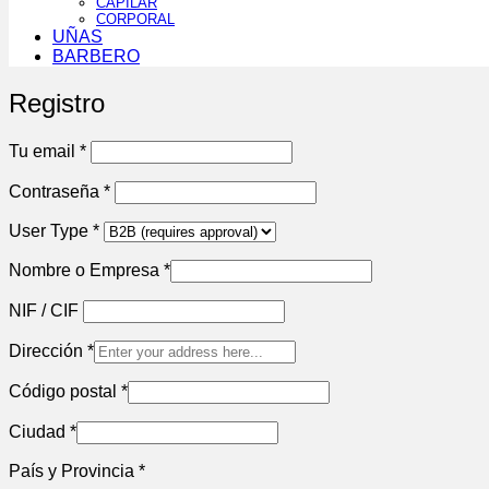
CAPILAR
CORPORAL
UÑAS
BARBERO
Registro
Tu email
*
Contraseña
*
User Type
*
Nombre o Empresa
*
NIF / CIF
Dirección
*
Código postal
*
Ciudad
*
País y Provincia
*