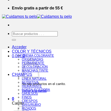
Envío gratis a partir de 55 €
Buscar
por:
Acceder
COLOR Y TÉCNICOS
0,00
€
CREMA COLORANTE
0
OXIGENADAS
PERMANENTE
DECOLORACIÓN
MANCHAS TINTE
CHAMPÚS
LÍNEA NATURAL
NUTRITIVA
No hay productos en el carrito.
HIDRATANTE
FORTALECEDORA
Volver a la tienda
GRUESOS
FINOS
0
CRESPOS
Carrito
GRIS/RUBIO
RIZADOS