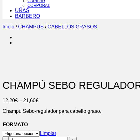
CAPILAR
CORPORAL
UÑAS
BARBERO
Inicio
/
CHAMPÚS
/
CABELLOS GRASOS
CHAMPÚ SEBO REGULADO
12,20
€
–
21,60
€
Champú Sebo-regulador para cabello graso.
FORMATO
Limpiar
CHAMPÚ