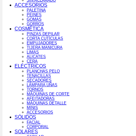
SIN ACLARADO
ACCESORIOS
PALETINA
PEINES
GOMAS
GORROS
COSMÉTICA
PINZAS DEPILAR
CORTA CUTÍCULAS
EMPUJADORES
TIJERA MANICURA
LIMAS
ALICATES
CERA
ELÉCTRICOS
PLANCHAS PELO
TENACILLAS
SECADORES
LÁMPARA UÑAS
TORNOS
MÁQUINAS DE CORTE
AFEITADORAS
MÁQUINAS DETALLE
MINIS
ACCESORIOS
SÓLIDOS
FACIAL
CORPORAL
SOLARES