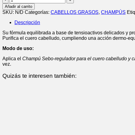
SEBO
Añadir al carrito
REGULADOR
SKU:
N/D
Categorías:
CABELLOS GRASOS
,
CHAMPÚS
Eti
cantidad
Descripción
Su fórmula equilibrada a base de tensioactivos delicados y pro
Purifica el cuero cabelludo, cumpliendo una acción dermo-equi
Modo de uso:
Aplica el
Champú Sebo-regulador para el cuero cabelludo y c
vez.
Quizás te interesen también: