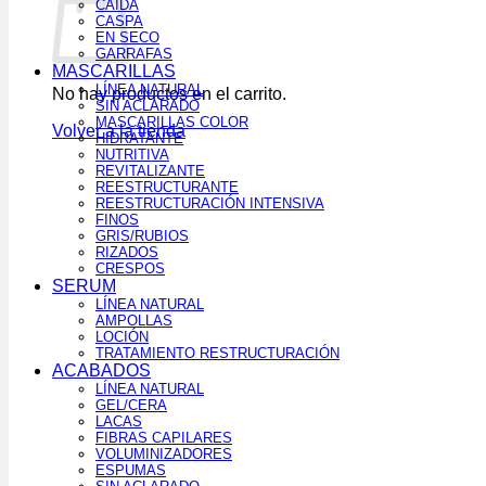
CAÍDA
CASPA
EN SECO
GARRAFAS
MASCARILLAS
LÍNEA NATURAL
No hay productos en el carrito.
SIN ACLARADO
MASCARILLAS COLOR
Volver a la tienda
HIDRATANTE
NUTRITIVA
REVITALIZANTE
REESTRUCTURANTE
REESTRUCTURACIÓN INTENSIVA
FINOS
GRIS/RUBIOS
RIZADOS
CRESPOS
SERUM
LÍNEA NATURAL
AMPOLLAS
LOCIÓN
TRATAMIENTO RESTRUCTURACIÓN
ACABADOS
LÍNEA NATURAL
GEL/CERA
LACAS
FIBRAS CAPILARES
VOLUMINIZADORES
ESPUMAS