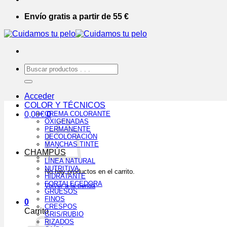
Envío gratis a partir de 55 €
Buscar
por:
Acceder
COLOR Y TÉCNICOS
0,00
€
CREMA COLORANTE
0
OXIGENADAS
PERMANENTE
DECOLORACIÓN
MANCHAS TINTE
CHAMPÚS
LÍNEA NATURAL
NUTRITIVA
No hay productos en el carrito.
HIDRATANTE
FORTALECEDORA
Volver a la tienda
GRUESOS
FINOS
0
CRESPOS
Carrito
GRIS/RUBIO
RIZADOS