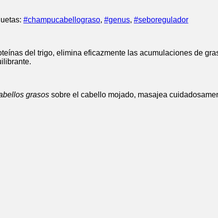
quetas:
#champucabellograso
,
#genus
,
#seboregulador
teínas del trigo, elimina eficazmente las acumulaciones de grasa
librante.
abellos grasos
sobre el cabello mojado, masajea cuidadosamen