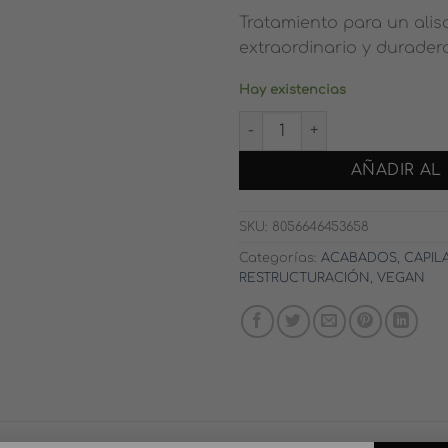
Tratamiento para un alis
extraordinario y duradero
Hay existencias
LAMINISCENT: SUPREME FI
AÑADIR AL
SKU:
8056646453658
Categorías:
ACABADOS
,
CAPIL
RESTRUCTURACIÓN
,
VEGAN