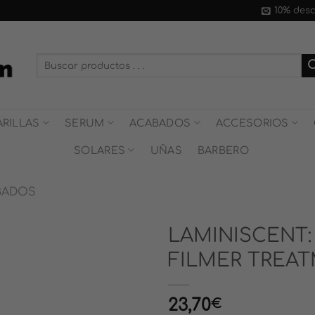
10% des
Buscar
por:
RILLAS
SERUM
ACABADOS
ACCESORIOS
SOLARES
UÑAS
BARBERO
BADOS
LAMINISCENT
FILMER TREA
23,70
€