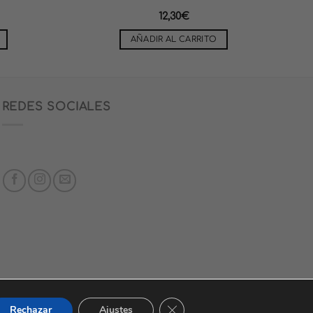
12,30
€
AÑADIR AL CARRITO
REDES SOCIALES
CERRAR EL BANNER DE COO
Rechazar
Ajustes