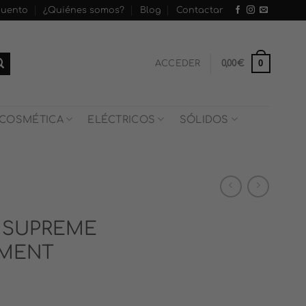
cuento
¿Quiénes somos?
Blog
Contactar
0
ACCEDER
0,00
€
COSMÉTICA
ELÉCTRICOS
SÓLIDOS
: SUPREME
TMENT