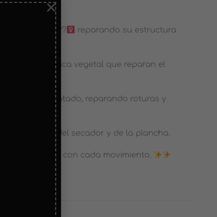
×
cabello ????????‍
reparando su estructura
zcla multiproteica vegetal que reparan el
nte, suave, hidratado, reparando roturas y
gen del calor, del secador y de la plancha.
iante, deslumbra con cada movimiento.