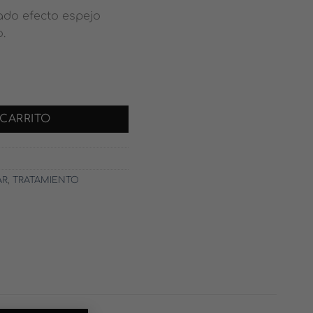
ado efecto espejo
.
LMER TREATMENT cantidad
 CARRITO
AR
,
TRATAMIENTO