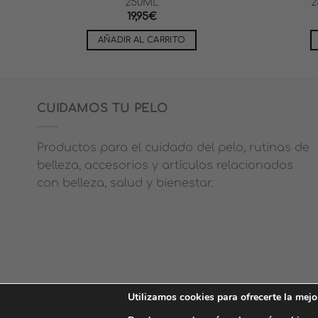
250ML
2
19,95
€
AÑADIR AL CARRITO
CUIDAMOS TU PELO
Productos para el cuidado del pelo, rutinas de
belleza, accesorios y artículos relacionados
con belleza, salud y bienestar.
Utilizamos cookies para ofrecerte la mejo
AVISO LEGAL
POLÍTICA DE PRIVACIDAD
POLÍTICA DE C