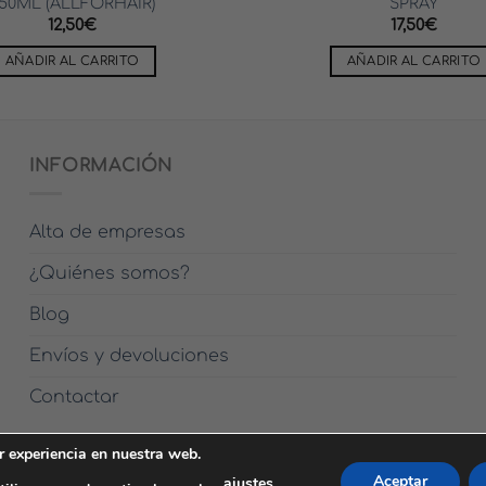
50ML (ALLFORHAIR)
SPRAY
12,50
€
17,50
€
AÑADIR AL CARRITO
AÑADIR AL CARRITO
INFORMACIÓN
Alta de empresas
¿Quiénes somos?
Blog
Envíos y devoluciones
Contactar
r experiencia en nuestra web.
OOKIES
ENTRAR
Aceptar
ajustes