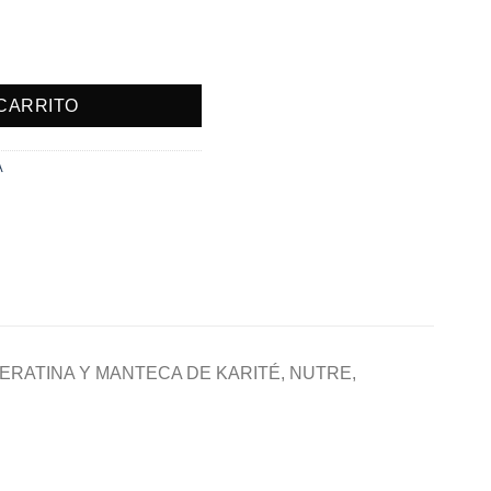
000 ml. cantidad
 CARRITO
A
ERATINA Y MANTECA DE KARITÉ, NUTRE,