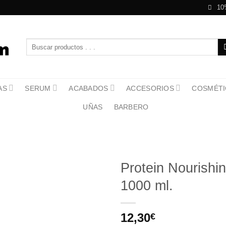
10
Buscar
por:
AS
SERUM
ACABADOS
ACCESORIOS
COSMÉTI
UÑAS
BARBERO
Protein Nourish
1000 ml.
12,30
€