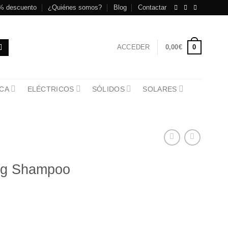
% descuento
¿Quiénes somos?
Blog
Contactar
0
ACCEDER
0,00
€
CA
ELÉCTRICOS
SÓLIDOS
SOLARES
ing Shampoo