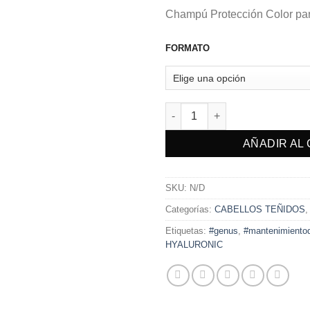
Champú Protección Color par
FORMATO
CHAMPÚ PROTECCIÓN DEL CO
AÑADIR AL
SKU:
N/D
Categorías:
CABELLOS TEÑIDOS
Etiquetas:
#genus
,
#mantenimientod
HYALURONIC