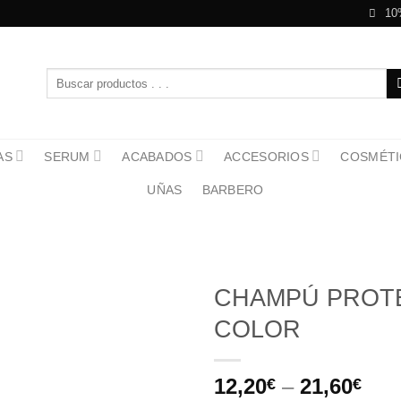
10
Buscar
por:
AS
SERUM
ACABADOS
ACCESORIOS
COSMÉTI
UÑAS
BARBERO
CHAMPÚ PROT
COLOR
12,20
–
21,60
€
€