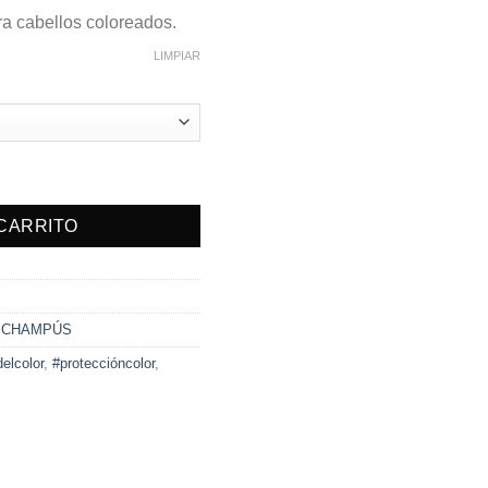
a cabellos coloreados.
LIMPIAR
LOR cantidad
 CARRITO
,
CHAMPÚS
elcolor
,
#proteccióncolor
,