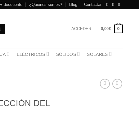
% descuento
¿Quiénes somos?
Blog
Contactar
0
ACCEDER
0,00
€
CA
ELÉCTRICOS
SÓLIDOS
SOLARES
ECCIÓN DEL