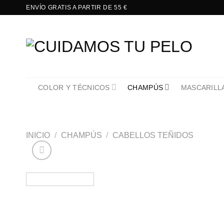
Saltar
ENVÍO GRATIS A PARTIR DE 55 €
al
contenido
COLOR Y TÉCNICOS
CHAMPÚS
MASCARILL
INICIO
/
CHAMPÚS
/
CABELLOS TEÑIDOS