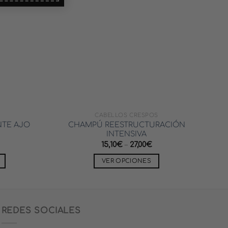
CABELLOS CRESPOS
NTE AJO
CHAMPÚ REESTRUCTURACIÓN
INTENSIVA
15,10
€
–
27,00
€
VER OPCIONES
Este
producto
tiene
múltiples
REDES SOCIALES
variantes.