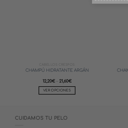
CABELLOS CRESPOS
ÓN
CHAMPÚ HIDRATANTE ARGÁN
CHA
12,20
€
–
21,60
€
VER OPCIONES
Este
producto
tiene
múltiples
CUIDAMOS TU PELO
variantes.