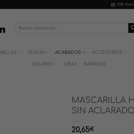
10% des
Buscar
por:
RILLAS
SERUM
ACABADOS
ACCESORIOS
SOLARES
UÑAS
BARBERO
MASCARILLA 
SIN ACLARAD
20,65
€