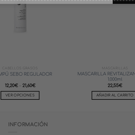
CABELLOS GRASOS
MASCARILLAS
MASCARILLA REVITALIZA
MPÚ SEBO REGULADOR
1.000ml
12,20
€
–
21,60
€
22,55
€
VER OPCIONES
AÑADIR AL CARRITO
Este
producto
tiene
múltiples
INFORMACIÓN
variantes.