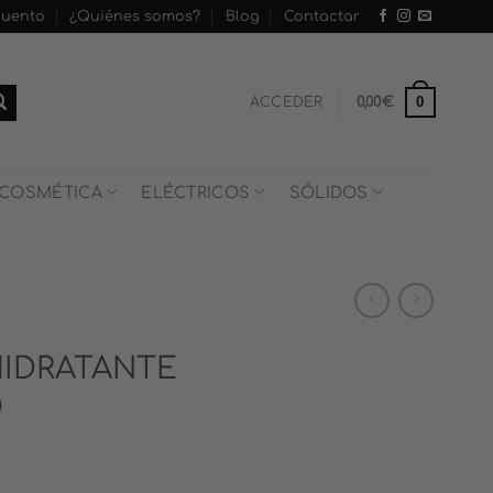
cuento
¿Quiénes somos?
Blog
Contactar
0
ACCEDER
0,00
€
COSMÉTICA
ELÉCTRICOS
SÓLIDOS
HIDRATANTE
O