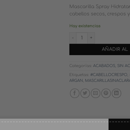
Mascarilla Spray Hidrata
cabellos secos, crespos y
Hay existencias
MASCARILLA HIDRATANTE S
AÑADIR AL
Categorías:
ACABADOS
,
SIN A
Etiquetas:
#CABELLOCRESPO
,
ARGAN
,
MASCARILLASINACLA