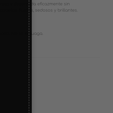
idrata y desenreda eficazmente sin
abellos fluidos, sedosos y brillantes.
inado. No se enjuaga.