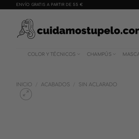
Saltar
ENVÍO GRATIS A PARTIR DE 55 €
al
contenido
COLOR Y TÉCNICOS
CHAMPÚS
MASCA
INICIO
/
ACABADOS
/
SIN ACLARADO