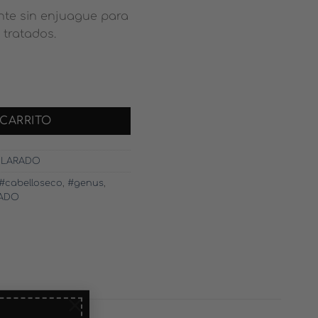
nte sin enjuague para
 tratados.
IN ACLARADO cantidad
 CARRITO
CLARADO
#cabelloseco
,
#genus
,
RADO
×