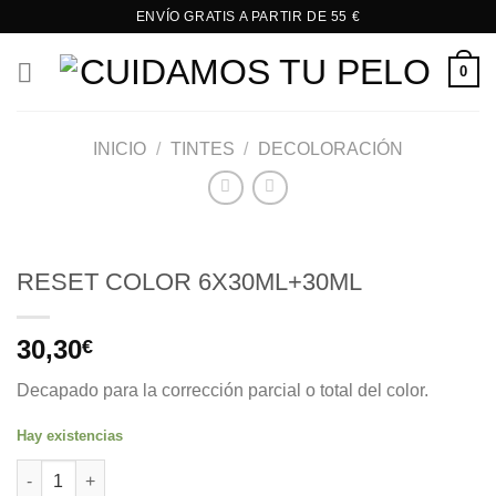
Saltar
ENVÍO GRATIS A PARTIR DE 55 €
al
contenido
0
INICIO
/
TINTES
/
DECOLORACIÓN
RESET COLOR 6X30ML+30ML
30,30
€
Decapado para la corrección parcial o total del color.
Hay existencias
RESET COLOR 6X30ML+30ML cantidad