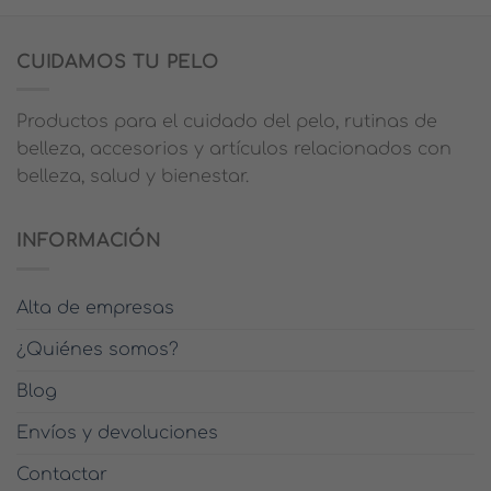
producto
tiene
múltiples
CUIDAMOS TU PELO
variantes.
Las
Productos para el cuidado del pelo, rutinas de
opciones
se
belleza, accesorios y artículos relacionados con
pueden
belleza, salud y bienestar.
elegir
en
la
INFORMACIÓN
página
de
producto
Alta de empresas
¿Quiénes somos?
Blog
Envíos y devoluciones
Contactar