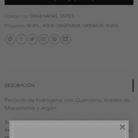
Categorías:
OXIGENADAS
,
TINTES
Etiquetas:
10 VOL
,
AGUA OXIGENADA
,
OXIDANTE 10 VOL
DESCRIPCIÓN
Peróxido de hidrógeno con Queratina, Aceites de
Macadamia y Argán.
Su especial composición estabiliza, potencia
×
exponencialmente las propiedades de cobertura,
reestructuración y luminosidad de Genus Color,