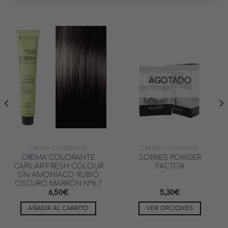
AGOTADO
CREMA COLORANTE
CREMA COLORANTE
CREMA COLORANTE
SOBRES POWDER
CAPILAR FRESH COLOUR
FACTOR
SÍN AMONÍACO RUBIO
OSCURO MARRÓN Nª6.7
6,50
€
5,30
€
AÑADIR AL CARRITO
VER OPCIONES
Este