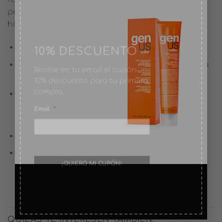
permitiendo una aplicación mas fácil y
homogénea.
10% DESCUENTO
Advertencias:
Recibe en tu email el cupón
Enjuagar inmediatamente si el producto entra
10% descuento para tu primera
en contacto con los ojos
compra.
Utilizar siguiendo las instrucciones del
Email
*
producto al que se tiene que mezclar y
utilizando guantes apropiados.
Mantener lejos del alcance de los niños.
Conservar de pie.
QUIZÁS TE INTERESEN TAMBIÉN: