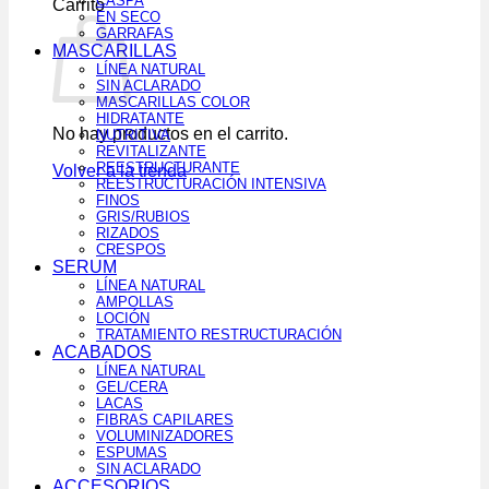
CASPA
Carrito
EN SECO
GARRAFAS
MASCARILLAS
LÍNEA NATURAL
SIN ACLARADO
MASCARILLAS COLOR
HIDRATANTE
No hay productos en el carrito.
NUTRITIVA
REVITALIZANTE
REESTRUCTURANTE
Volver a la tienda
REESTRUCTURACIÓN INTENSIVA
FINOS
GRIS/RUBIOS
RIZADOS
CRESPOS
SERUM
LÍNEA NATURAL
AMPOLLAS
LOCIÓN
TRATAMIENTO RESTRUCTURACIÓN
ACABADOS
LÍNEA NATURAL
GEL/CERA
LACAS
FIBRAS CAPILARES
VOLUMINIZADORES
ESPUMAS
SIN ACLARADO
ACCESORIOS