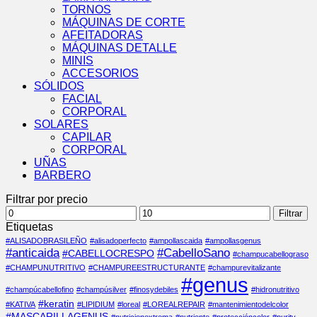
TORNOS
MÁQUINAS DE CORTE
AFEITADORAS
MÁQUINAS DETALLE
MINIS
ACCESORIOS
SÓLIDOS
FACIAL
CORPORAL
SOLARES
CAPILAR
CORPORAL
UÑAS
BARBERO
Filtrar por precio
Precio
Precio
Filtrar
mínimo
máximo
Etiquetas
#ALISADOBRASILEÑO
#alisadoperfecto
#ampollascaida
#ampollasgenus
#anticaida
#CabelloSano
#CABELLOCRESPO
#champucabellograso
#CHAMPUNUTRITIVO
#CHAMPUREESTRUCTURANTE
#champurevitalizante
#genus
#champúcabellofino
#champúsilver
#finosydebiles
#hidronutritivo
#keratin
#KATIVA
#LIPIDIUM
#loreal
#LOREALREPAIR
#mantenimientodelcolor
#MASCARILLAGENUS