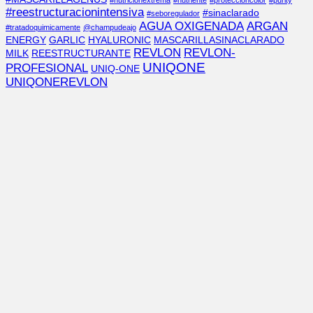
#nutricionextrema
#nutriente
#proteccióncolor
#purity
#reestructuracionintensiva
#sinaclarado
#seboregulador
AGUA OXIGENADA
ARGAN
#tratadoquimicamente
@champudeajo
ENERGY
GARLIC
HYALURONIC
MASCARILLASINACLARADO
REVLON
REVLON-
MILK
REESTRUCTURANTE
UNIQONE
PROFESIONAL
UNIQ-ONE
UNIQONEREVLON