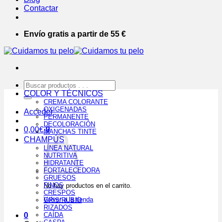
Contactar
Envío gratis a partir de 55 €
Buscar
por:
COLOR Y TÉCNICOS
CREMA COLORANTE
OXIGENADAS
Acceder
PERMANENTE
DECOLORACIÓN
0,00
€
0
MANCHAS TINTE
CHAMPÚS
LÍNEA NATURAL
NUTRITIVA
HIDRATANTE
FORTALECEDORA
GRUESOS
FINOS
No hay productos en el carrito.
CRESPOS
Volver a la tienda
GRIS/RUBIO
RIZADOS
0
CAÍDA