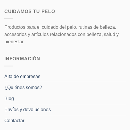
múltiples
múltiples
variantes.
variantes.
CUIDAMOS TU PELO
Las
Las
opciones
opciones
Productos para el cuidado del pelo, rutinas de belleza,
se
se
pueden
pueden
accesorios y artículos relacionados con belleza, salud y
elegir
elegir
bienestar.
en
en
la
la
página
página
INFORMACIÓN
de
de
producto
producto
Alta de empresas
¿Quiénes somos?
Blog
Envíos y devoluciones
Contactar