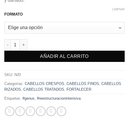
y dañado.
LIMPIAR
FORMATO
CHAMPÚ REESTRUCTURACIÓN INTENSIVA cantidad
AÑADIR AL CARRITO
SKU:
N/D
Categorías:
CABELLOS CRESPOS
,
CABELLOS FINOS
,
CABELLOS
RIZADOS
,
CABELLOS TRATADOS
,
FORTALECER
Etiquetas:
#genus
,
#reestructuracionintensiva