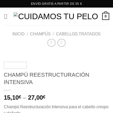
Saltar
ENVÍO GRATIS A PARTIR DE 55 €
al
contenido
0
INICIO
/
CHAMPÚS
/
CABELLOS TRATADOS
CHAMPÚ REESTRUCTURACIÓN
INTENSIVA
15,10
–
27,00
€
€
Champú Reestructuración Intensiva para el cabello crespo