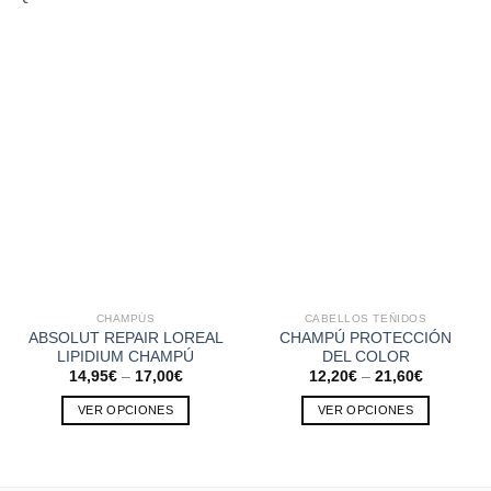
CHAMPÚS
CABELLOS TEÑIDOS
ABSOLUT REPAIR LOREAL
CHAMPÚ PROTECCIÓN
LIPIDIUM CHAMPÚ
DEL COLOR
14,95
€
–
17,00
€
12,20
€
–
21,60
€
VER OPCIONES
VER OPCIONES
Este
Este
producto
producto
tiene
tiene