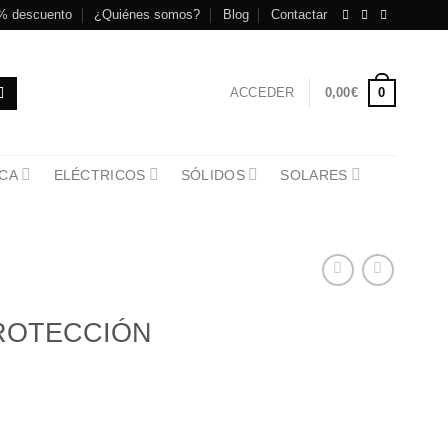
% descuento
¿Quiénes somos?
Blog
Contactar
0
ACCEDER
0,00
€
CA
ELÉCTRICOS
SÓLIDOS
SOLARES
ROTECCIÓN