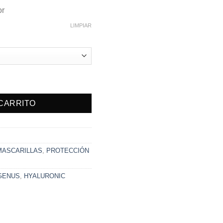
or
LIMPIAR
LOR cantidad
 CARRITO
MASCARILLAS
,
PROTECCIÓN
GENUS
,
HYALURONIC