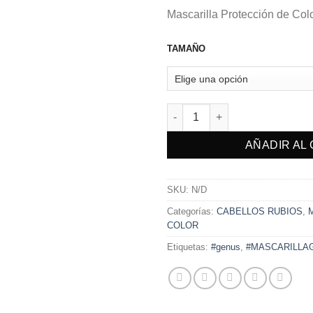
Mascarilla Protección de Col
TAMAÑO
MASCARILLA PROTECCIÓN CO
AÑADIR AL
SKU:
N/D
Categorías:
CABELLOS RUBIOS
,
COLOR
Etiquetas:
#genus
,
#MASCARILLA