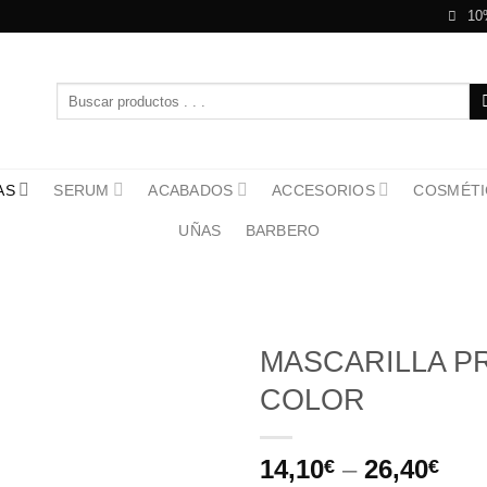
10
Buscar
por:
AS
SERUM
ACABADOS
ACCESORIOS
COSMÉTI
UÑAS
BARBERO
MASCARILLA P
COLOR
14,10
–
26,40
€
€