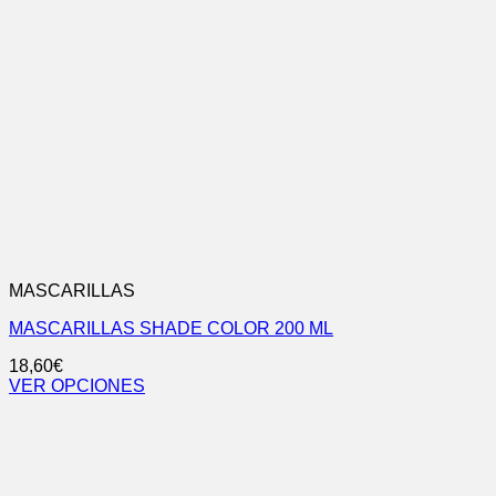
MASCARILLAS
MASCARILLAS SHADE COLOR 200 ML
18,60
€
VER OPCIONES
Este
producto
tiene
múltiples
variantes.