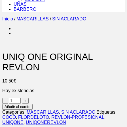
UÑAS
BARBERO
Inicio
/
MASCARILLAS
/
SIN ACLARADO
UNIQ ONE ORIGINAL
REVLON
10,50
€
Hay existencias
UNIQ
ONE
Añadir al carrito
ORIGINAL
Categorías:
MASCARILLAS
,
SIN ACLARADO
Etiquetas:
REVLON
COCO
,
FLORDELOTO
,
REVLON-PROFESIONAL
,
cantidad
UNIQONE
,
UNIQONEREVLON