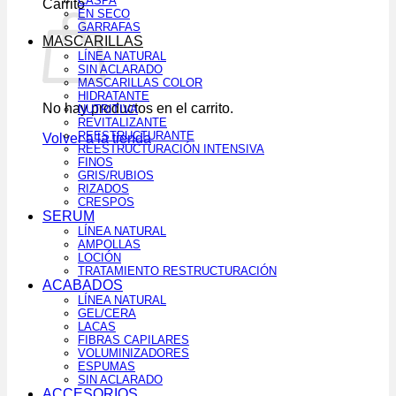
CASPA
Carrito
EN SECO
GARRAFAS
MASCARILLAS
LÍNEA NATURAL
SIN ACLARADO
MASCARILLAS COLOR
HIDRATANTE
No hay productos en el carrito.
NUTRITIVA
REVITALIZANTE
REESTRUCTURANTE
Volver a la tienda
REESTRUCTURACIÓN INTENSIVA
FINOS
GRIS/RUBIOS
RIZADOS
CRESPOS
SERUM
LÍNEA NATURAL
AMPOLLAS
LOCIÓN
TRATAMIENTO RESTRUCTURACIÓN
ACABADOS
LÍNEA NATURAL
GEL/CERA
LACAS
FIBRAS CAPILARES
VOLUMINIZADORES
ESPUMAS
SIN ACLARADO
ACCESORIOS