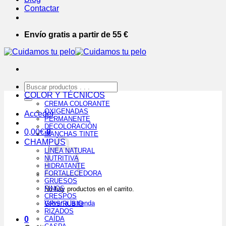
Contactar
Envío gratis a partir de 55 €
Buscar
por:
COLOR Y TÉCNICOS
CREMA COLORANTE
OXIGENADAS
Acceder
PERMANENTE
DECOLORACIÓN
0,00
€
0
MANCHAS TINTE
CHAMPÚS
LÍNEA NATURAL
NUTRITIVA
HIDRATANTE
FORTALECEDORA
GRUESOS
FINOS
No hay productos en el carrito.
CRESPOS
Volver a la tienda
GRIS/RUBIO
RIZADOS
0
CAÍDA