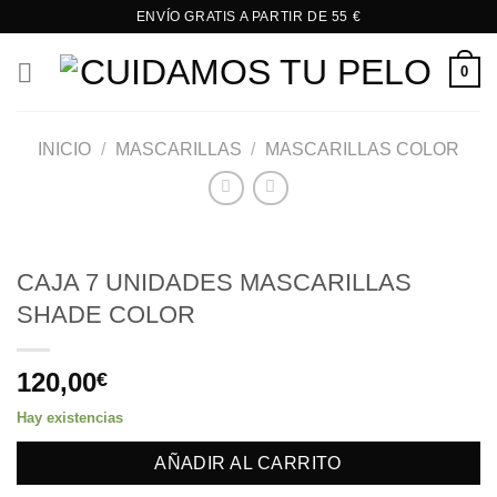
Saltar
ENVÍO GRATIS A PARTIR DE 55 €
al
contenido
0
INICIO
/
MASCARILLAS
/
MASCARILLAS COLOR
CAJA 7 UNIDADES MASCARILLAS
SHADE COLOR
120,00
€
Hay existencias
AÑADIR AL CARRITO