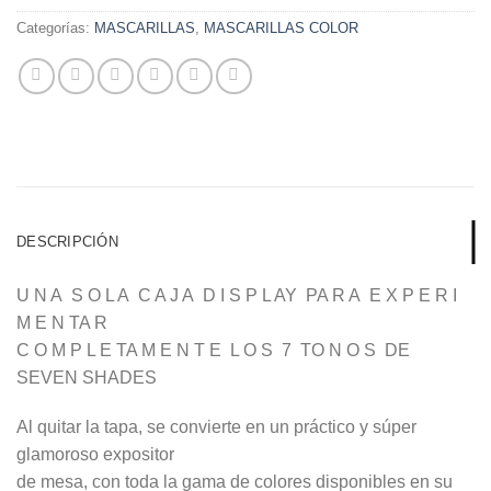
Categorías:
MASCARILLAS
,
MASCARILLAS COLOR
DESCRIPCIÓN
U N A S O L A C A J A D I S P L AY PA R A E X P E R I
M E N TA R
C O M P L E TA M E N T E L O S 7 TO N O S DE
SEVEN SHADES
Al quitar la tapa, se convierte en un práctico y súper
glamoroso expositor
de mesa, con toda la gama de colores disponibles en su