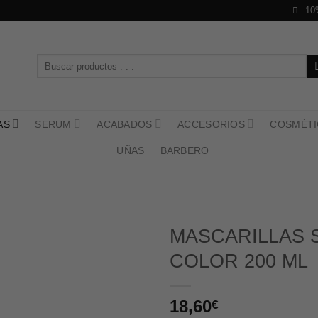
10
Buscar
por:
AS
SERUM
ACABADOS
ACCESORIOS
COSMÉTI
UÑAS
BARBERO
MASCARILLAS 
COLOR 200 ML
18,60
€