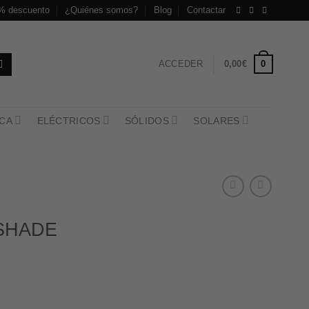
% descuento
¿Quiénes somos?
Blog
Contactar
0
ACCEDER
0,00
€
CA
ELÉCTRICOS
SÓLIDOS
SOLARES
SHADE