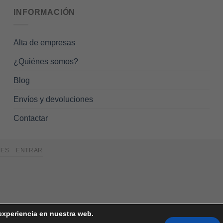
múltiples
INFORMACIÓN
variantes.
Las
Alta de empresas
opciones
se
¿Quiénes somos?
pueden
elegir
Blog
en
Envíos y devoluciones
la
página
Contactar
de
producto
IES
ENTRAR
 experiencia en nuestra web.