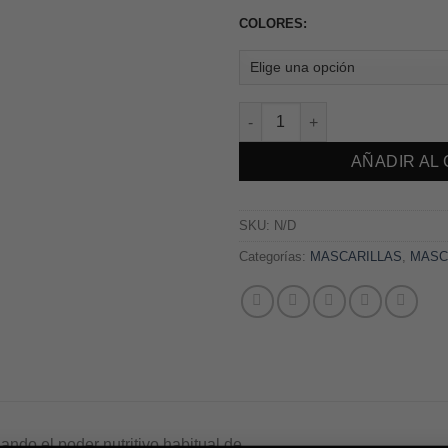
COLORES:
MASCARILLAS SHADE COLOR 2
AÑADIR AL
SKU:
N/D
Categorías:
MASCARILLAS
,
MASC
ndo el poder nutritivo habitual de