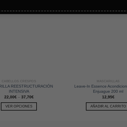
CABELLOS CRESPOS
MASCARILLAS
ILLA REESTRUCTURACIÓN
Leave-In Essence Acondicion
INTENSIVA
Enjuague 200 ml
22,00
€
–
37,70
€
12,95
€
VER OPCIONES
AÑADIR AL CARRITO
Este
producto
tiene