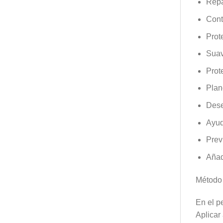
Repa
Contr
Prot
Suav
Prot
Plan
Dese
Ayud
Prev
Añad
Método 
En el p
Aplicar