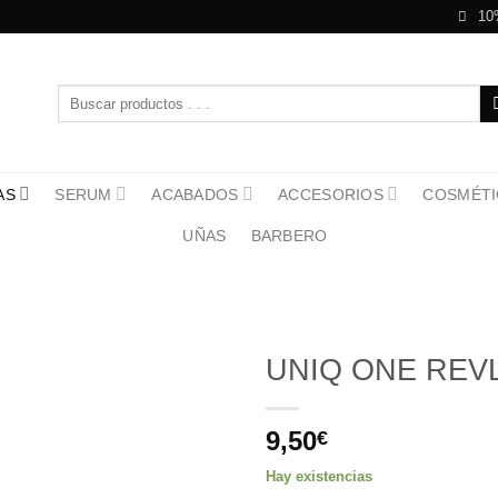
10
Buscar
por:
AS
SERUM
ACABADOS
ACCESORIOS
COSMÉTI
UÑAS
BARBERO
UNIQ ONE REV
9,50
€
Hay existencias