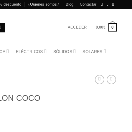
% descuento
¿Quiénes somos?
Blog
Contactar
0
ACCEDER
0,00
€
CA
ELÉCTRICOS
SÓLIDOS
SOLARES
LON COCO