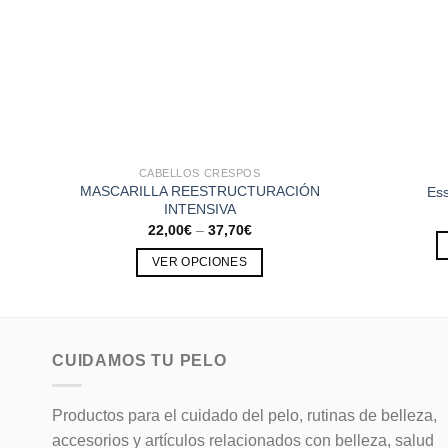
CABELLOS CRESPOS
MASCARILLA REESTRUCTURACIÓN
Ess
INTENSIVA
22,00
€
–
37,70
€
VER OPCIONES
Este
producto
tiene
múltiples
CUIDAMOS TU PELO
variantes.
Las
Productos para el cuidado del pelo, rutinas de belleza,
opciones
accesorios y artículos relacionados con belleza, salud