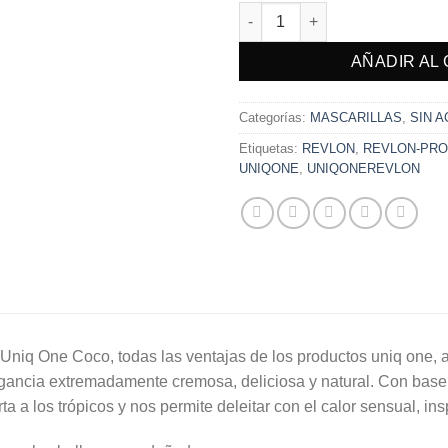
UNIQ ONE REVLON COCO cant
AÑADIR AL
Categorías:
MASCARILLAS
,
SIN 
Etiquetas:
REVLON
,
REVLON-PRO
UNIQONE
,
UNIQONEREVLON
Uniq One ​​Coco, todas las ventajas de los productos uniq one, 
gancia extremadamente cremosa, deliciosa y natural. Con base 
rta a los trópicos y nos permite deleitar con el calor sensual, i