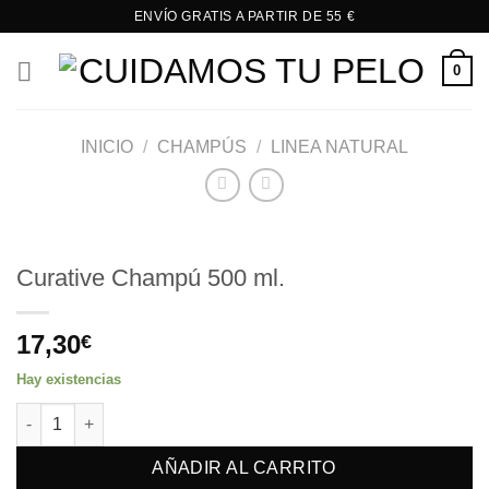
Saltar
ENVÍO GRATIS A PARTIR DE 55 €
al
contenido
0
INICIO
/
CHAMPÚS
/
LINEA NATURAL
Curative Champú 500 ml.
17,30
€
Hay existencias
Curative Champú 500 ml. cantidad
AÑADIR AL CARRITO