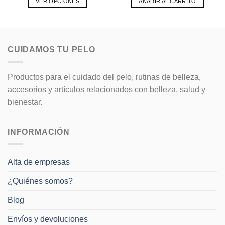
VER OPCIONES
AÑADIR AL CARRITO
Este
producto
tiene
múltiples
CUIDAMOS TU PELO
variantes.
Las
opciones
Productos para el cuidado del pelo, rutinas de belleza,
se
accesorios y artículos relacionados con belleza, salud y
pueden
bienestar.
elegir
en
la
INFORMACIÓN
página
de
producto
Alta de empresas
¿Quiénes somos?
Blog
Envíos y devoluciones