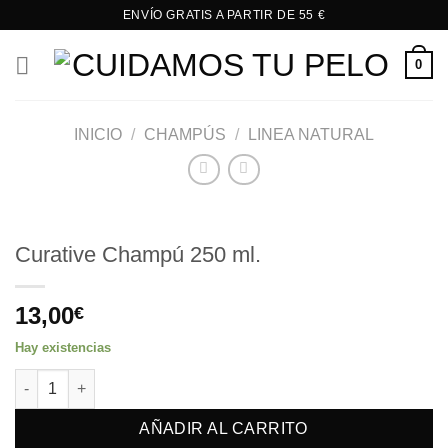
Saltar
ENVÍO GRATIS A PARTIR DE 55 €
al
contenido
0
INICIO
/
CHAMPÚS
/
LINEA NATURAL
Curative Champú 250 ml.
13,00
€
Hay existencias
Curative Champú 250 ml. cantidad
AÑADIR AL CARRITO