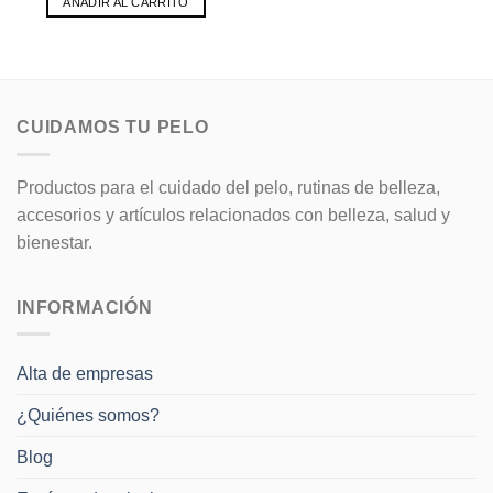
AÑADIR AL CARRITO
Este
producto
tiene
múltiples
variantes.
CUIDAMOS TU PELO
Las
opciones
se
Productos para el cuidado del pelo, rutinas de belleza,
pueden
accesorios y artículos relacionados con belleza, salud y
elegir
bienestar.
en
la
página
INFORMACIÓN
de
producto
Alta de empresas
¿Quiénes somos?
Blog