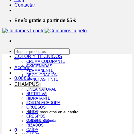
Contactar
Envío gratis a partir de 55 €
Buscar
por:
COLOR Y TÉCNICOS
CREMA COLORANTE
OXIGENADAS
Acceder
PERMANENTE
DECOLORACIÓN
0,00
€
0
MANCHAS TINTE
CHAMPÚS
LÍNEA NATURAL
NUTRITIVA
HIDRATANTE
FORTALECEDORA
GRUESOS
FINOS
No hay productos en el carrito.
CRESPOS
Volver a la tienda
GRIS/RUBIO
RIZADOS
0
CAÍDA