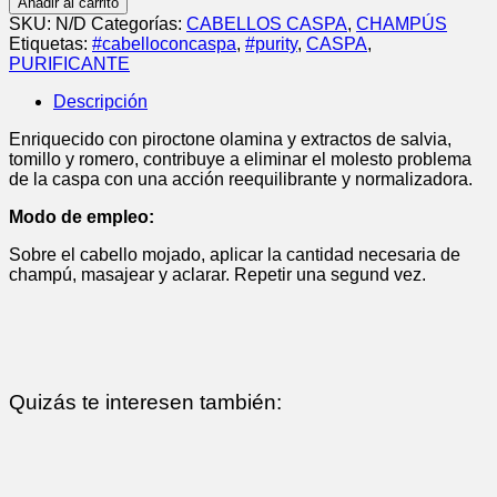
Añadir al carrito
cantidad
SKU:
N/D
Categorías:
CABELLOS CASPA
,
CHAMPÚS
Etiquetas:
#cabelloconcaspa
,
#purity
,
CASPA
,
PURIFICANTE
Descripción
Enriquecido con piroctone olamina y extractos de salvia,
tomillo y romero, contribuye a eliminar el molesto problema
de la caspa con una acción reequilibrante y normalizadora.
Modo de empleo:
Sobre el cabello mojado, aplicar la cantidad necesaria de
champú, masajear y aclarar. Repetir una segund vez.
Quizás te interesen también: