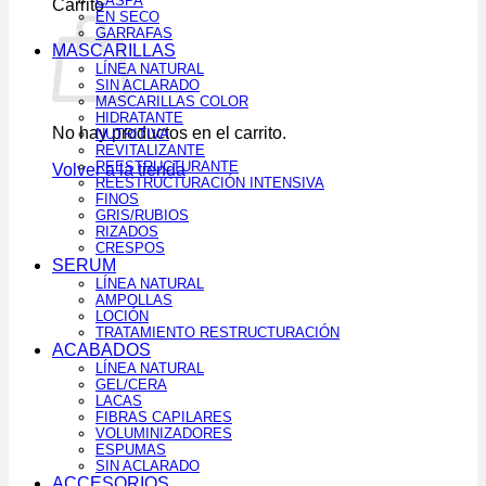
CASPA
Carrito
EN SECO
GARRAFAS
MASCARILLAS
LÍNEA NATURAL
SIN ACLARADO
MASCARILLAS COLOR
HIDRATANTE
No hay productos en el carrito.
NUTRITIVA
REVITALIZANTE
REESTRUCTURANTE
Volver a la tienda
REESTRUCTURACIÓN INTENSIVA
FINOS
GRIS/RUBIOS
RIZADOS
CRESPOS
SERUM
LÍNEA NATURAL
AMPOLLAS
LOCIÓN
TRATAMIENTO RESTRUCTURACIÓN
ACABADOS
LÍNEA NATURAL
GEL/CERA
LACAS
FIBRAS CAPILARES
VOLUMINIZADORES
ESPUMAS
SIN ACLARADO
ACCESORIOS