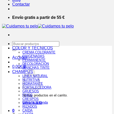
Contactar
Envío gratis a partir de 55 €
Buscar
por:
COLOR Y TÉCNICOS
CREMA COLORANTE
OXIGENADAS
Acceder
PERMANENTE
DECOLORACIÓN
0,00
€
0
MANCHAS TINTE
CHAMPÚS
LÍNEA NATURAL
NUTRITIVA
HIDRATANTE
FORTALECEDORA
GRUESOS
FINOS
No hay productos en el carrito.
CRESPOS
Volver a la tienda
GRIS/RUBIO
RIZADOS
0
CAÍDA