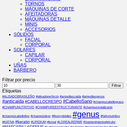
TORNOS
MÁQUINAS DE CORTE
AFEITADORAS
MÁQUINAS DETALLE
MINIS
ACCESORIOS
SÓLIDOS
FACIAL
CORPORAL
SOLARES
CAPILAR
CORPORAL
UÑAS
BARBERO
Filtrar por precio
Precio
Precio
Filtrar
mínimo
máximo
Etiquetas
#ALISADOBRASILEÑO
#alisadoperfecto
#ampollascaida
#ampollasgenus
#anticaida
#CabelloSano
#CABELLOCRESPO
#champucabellograso
#CHAMPUNUTRITIVO
#CHAMPUREESTRUCTURANTE
#champurevitalizante
#genus
#champúcabellofino
#champúsilver
#finosydebiles
#hidronutritivo
#keratin
#KATIVA
#LIPIDIUM
#loreal
#LOREALREPAIR
#mantenimientodelcolor
#MASCARILLAGENUS