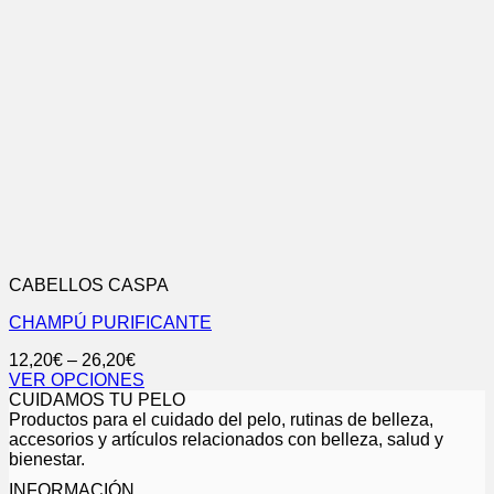
CABELLOS CASPA
CHAMPÚ PURIFICANTE
12,20
€
–
26,20
€
VER OPCIONES
Este
CUIDAMOS TU PELO
producto
Productos para el cuidado del pelo, rutinas de belleza,
tiene
accesorios y artículos relacionados con belleza, salud y
múltiples
bienestar.
variantes.
INFORMACIÓN