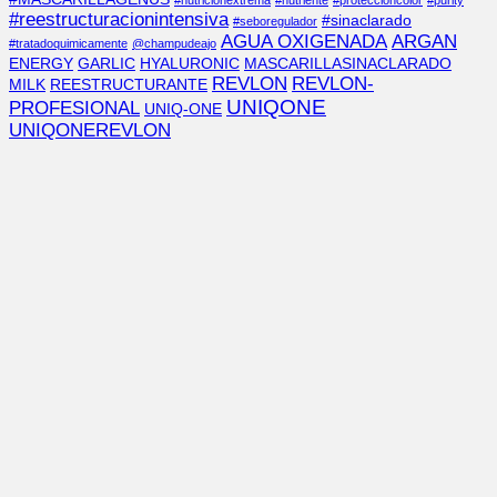
#nutricionextrema
#nutriente
#proteccióncolor
#purity
#reestructuracionintensiva
#sinaclarado
#seboregulador
AGUA OXIGENADA
ARGAN
#tratadoquimicamente
@champudeajo
ENERGY
GARLIC
HYALURONIC
MASCARILLASINACLARADO
REVLON
REVLON-
MILK
REESTRUCTURANTE
UNIQONE
PROFESIONAL
UNIQ-ONE
UNIQONEREVLON