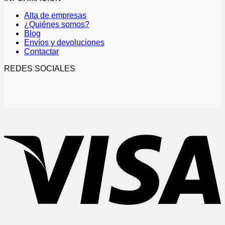
Las
opciones
Alta de empresas
se
¿Quiénes somos?
pueden
Blog
elegir
Envíos y devoluciones
en
Contactar
la
página
REDES SOCIALES
de
producto