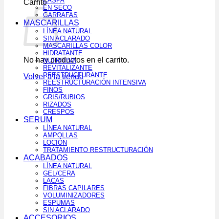
CASPA
Carrito
EN SECO
GARRAFAS
MASCARILLAS
LÍNEA NATURAL
SIN ACLARADO
MASCARILLAS COLOR
HIDRATANTE
No hay productos en el carrito.
NUTRITIVA
REVITALIZANTE
REESTRUCTURANTE
Volver a la tienda
REESTRUCTURACIÓN INTENSIVA
FINOS
GRIS/RUBIOS
RIZADOS
CRESPOS
SERUM
LÍNEA NATURAL
AMPOLLAS
LOCIÓN
TRATAMIENTO RESTRUCTURACIÓN
ACABADOS
LÍNEA NATURAL
GEL/CERA
LACAS
FIBRAS CAPILARES
VOLUMINIZADORES
ESPUMAS
SIN ACLARADO
ACCESORIOS