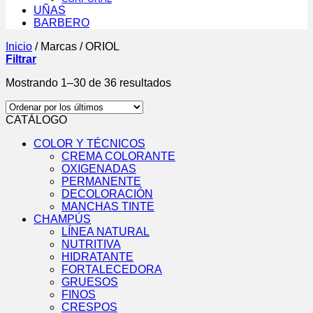
UÑAS
BARBERO
Inicio
/
Marcas
/
ORIOL
Filtrar
Ordenado
Mostrando 1–30 de 36 resultados
por
los
CATÁLOGO
últimos
COLOR Y TÉCNICOS
CREMA COLORANTE
OXIGENADAS
PERMANENTE
DECOLORACIÓN
MANCHAS TINTE
CHAMPÚS
LÍNEA NATURAL
NUTRITIVA
HIDRATANTE
FORTALECEDORA
GRUESOS
FINOS
CRESPOS