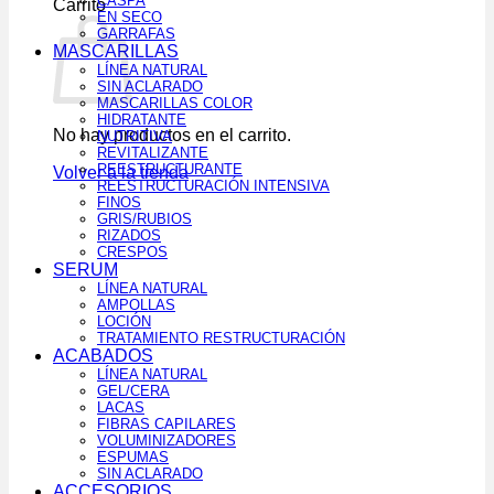
CASPA
Carrito
EN SECO
GARRAFAS
MASCARILLAS
LÍNEA NATURAL
SIN ACLARADO
MASCARILLAS COLOR
HIDRATANTE
No hay productos en el carrito.
NUTRITIVA
REVITALIZANTE
REESTRUCTURANTE
Volver a la tienda
REESTRUCTURACIÓN INTENSIVA
FINOS
GRIS/RUBIOS
RIZADOS
CRESPOS
SERUM
LÍNEA NATURAL
AMPOLLAS
LOCIÓN
TRATAMIENTO RESTRUCTURACIÓN
ACABADOS
LÍNEA NATURAL
GEL/CERA
LACAS
FIBRAS CAPILARES
VOLUMINIZADORES
ESPUMAS
SIN ACLARADO
ACCESORIOS