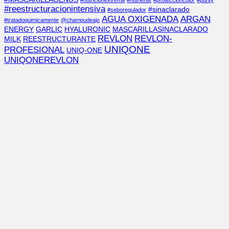
#nutricionextrema
#nutriente
#proteccióncolor
#purity
#reestructuracionintensiva
#sinaclarado
#seboregulador
AGUA OXIGENADA
ARGAN
#tratadoquimicamente
@champudeajo
ENERGY
GARLIC
HYALURONIC
MASCARILLASINACLARADO
REVLON
REVLON-
MILK
REESTRUCTURANTE
UNIQONE
PROFESIONAL
UNIQ-ONE
UNIQONEREVLON