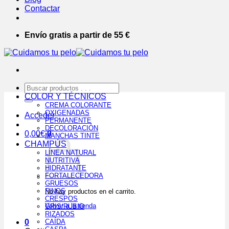
Contactar
Envío gratis a partir de 55 €
Buscar
por:
COLOR Y TÉCNICOS
CREMA COLORANTE
OXIGENADAS
Acceder
PERMANENTE
DECOLORACIÓN
0,00
€
0
MANCHAS TINTE
CHAMPÚS
LÍNEA NATURAL
NUTRITIVA
HIDRATANTE
FORTALECEDORA
GRUESOS
FINOS
No hay productos en el carrito.
CRESPOS
Volver a la tienda
GRIS/RUBIO
RIZADOS
0
CAÍDA