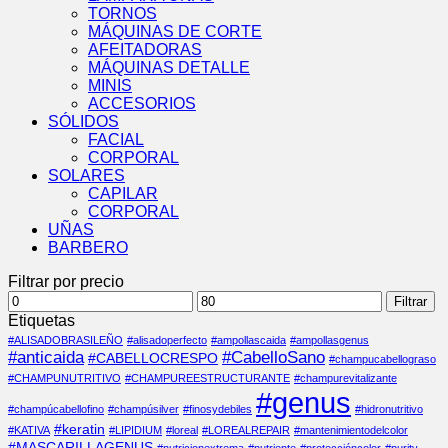
TORNOS
MÁQUINAS DE CORTE
AFEITADORAS
MÁQUINAS DETALLE
MINIS
ACCESORIOS
SÓLIDOS
FACIAL
CORPORAL
SOLARES
CAPILAR
CORPORAL
UÑAS
BARBERO
Filtrar por precio
Precio
Precio
Filtrar
mínimo
máximo
Etiquetas
#ALISADOBRASILEÑO
#alisadoperfecto
#ampollascaida
#ampollasgenus
#anticaida
#CabelloSano
#CABELLOCRESPO
#champucabellograso
#CHAMPUNUTRITIVO
#CHAMPUREESTRUCTURANTE
#champurevitalizante
#genus
#champúcabellofino
#champúsilver
#finosydebiles
#hidronutritivo
#keratin
#KATIVA
#LIPIDIUM
#loreal
#LOREALREPAIR
#mantenimientodelcolor
#MASCARILLAGENUS