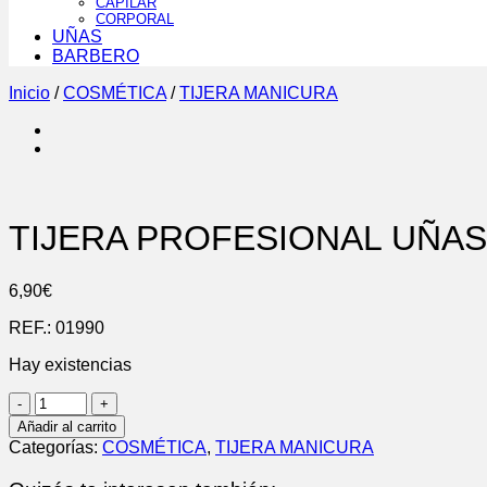
CAPILAR
CORPORAL
UÑAS
BARBERO
Inicio
/
COSMÉTICA
/
TIJERA MANICURA
TIJERA PROFESIONAL UÑAS 
6,90
€
REF.:
01990
Hay existencias
TIJERA
PROFESIONAL
Añadir al carrito
UÑAS
Categorías:
COSMÉTICA
,
TIJERA MANICURA
3,5
cantidad