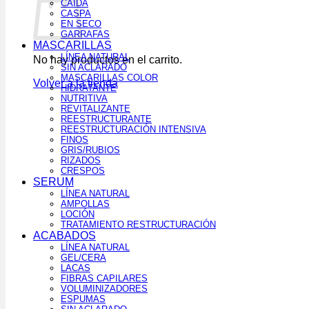
CAÍDA
CASPA
EN SECO
GARRAFAS
MASCARILLAS
LÍNEA NATURAL
No hay productos en el carrito.
SIN ACLARADO
MASCARILLAS COLOR
Volver a la tienda
HIDRATANTE
NUTRITIVA
REVITALIZANTE
REESTRUCTURANTE
REESTRUCTURACIÓN INTENSIVA
FINOS
GRIS/RUBIOS
RIZADOS
CRESPOS
SERUM
LÍNEA NATURAL
AMPOLLAS
LOCIÓN
TRATAMIENTO RESTRUCTURACIÓN
ACABADOS
LÍNEA NATURAL
GEL/CERA
LACAS
FIBRAS CAPILARES
VOLUMINIZADORES
ESPUMAS