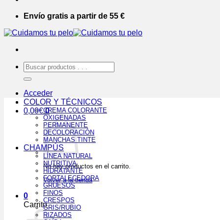
Envío gratis a partir de 55 €
Buscar
por:
Acceder
COLOR Y TÉCNICOS
0,00
€
CREMA COLORANTE
0
OXIGENADAS
PERMANENTE
DECOLORACIÓN
MANCHAS TINTE
CHAMPÚS
LÍNEA NATURAL
NUTRITIVA
No hay productos en el carrito.
HIDRATANTE
FORTALECEDORA
Volver a la tienda
GRUESOS
FINOS
0
CRESPOS
Carrito
GRIS/RUBIO
RIZADOS