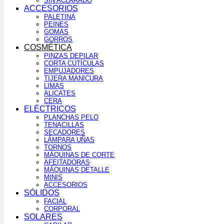
SIN ACLARADO
ACCESORIOS
PALETINA
PEINES
GOMAS
GORROS
COSMÉTICA
PINZAS DEPILAR
CORTA CUTÍCULAS
EMPUJADORES
TIJERA MANICURA
LIMAS
ALICATES
CERA
ELÉCTRICOS
PLANCHAS PELO
TENACILLAS
SECADORES
LÁMPARA UÑAS
TORNOS
MÁQUINAS DE CORTE
AFEITADORAS
MÁQUINAS DETALLE
MINIS
ACCESORIOS
SÓLIDOS
FACIAL
CORPORAL
SOLARES