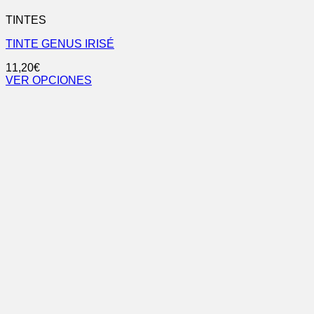
TINTES
TINTE GENUS IRISÉ
11,20
€
VER OPCIONES
Este
producto
tiene
múltiples
variantes.
Las
opciones
se
pueden
elegir
en
la
página
de
producto