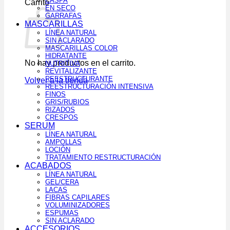
CASPA
Carrito
EN SECO
GARRAFAS
MASCARILLAS
LÍNEA NATURAL
SIN ACLARADO
MASCARILLAS COLOR
HIDRATANTE
No hay productos en el carrito.
NUTRITIVA
REVITALIZANTE
REESTRUCTURANTE
Volver a la tienda
REESTRUCTURACIÓN INTENSIVA
FINOS
GRIS/RUBIOS
RIZADOS
CRESPOS
SERUM
LÍNEA NATURAL
AMPOLLAS
LOCIÓN
TRATAMIENTO RESTRUCTURACIÓN
ACABADOS
LÍNEA NATURAL
GEL/CERA
LACAS
FIBRAS CAPILARES
VOLUMINIZADORES
ESPUMAS
SIN ACLARADO
ACCESORIOS