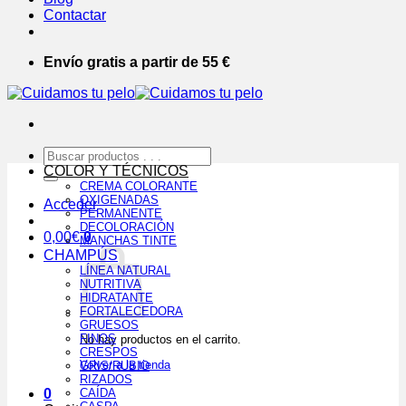
Contactar
Envío gratis a partir de 55 €
Buscar
por:
COLOR Y TÉCNICOS
CREMA COLORANTE
OXIGENADAS
Acceder
PERMANENTE
DECOLORACIÓN
0,00
€
0
MANCHAS TINTE
CHAMPÚS
LÍNEA NATURAL
NUTRITIVA
HIDRATANTE
FORTALECEDORA
GRUESOS
FINOS
No hay productos en el carrito.
CRESPOS
Volver a la tienda
GRIS/RUBIO
RIZADOS
0
CAÍDA