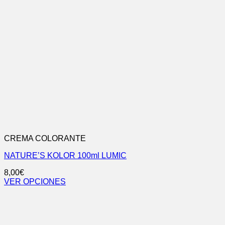
CREMA COLORANTE
NATURE’S KOLOR 100ml LUMIC
8,00
€
VER OPCIONES
Este
producto
tiene
múltiples