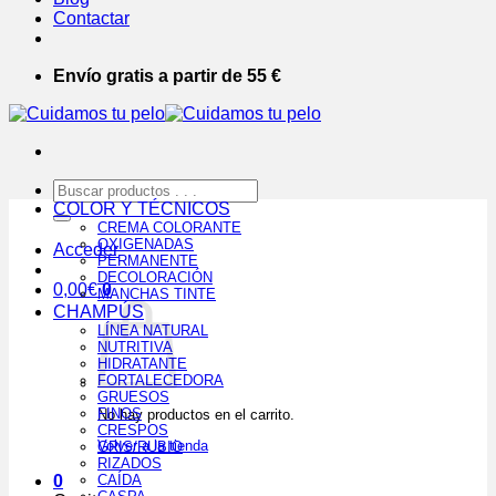
Contactar
Envío gratis a partir de 55 €
Buscar
por:
COLOR Y TÉCNICOS
CREMA COLORANTE
OXIGENADAS
Acceder
PERMANENTE
DECOLORACIÓN
0,00
€
0
MANCHAS TINTE
CHAMPÚS
LÍNEA NATURAL
NUTRITIVA
HIDRATANTE
FORTALECEDORA
GRUESOS
FINOS
No hay productos en el carrito.
CRESPOS
Volver a la tienda
GRIS/RUBIO
RIZADOS
0
CAÍDA