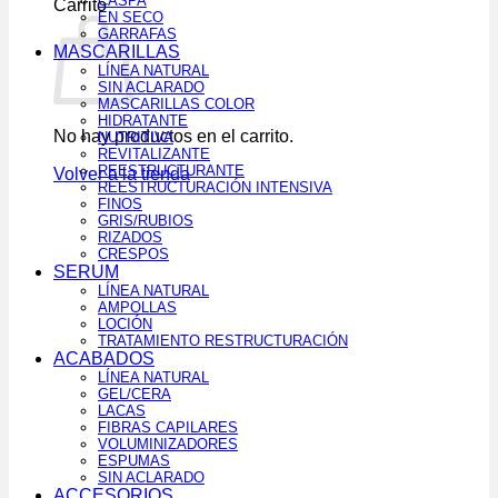
CASPA
Carrito
EN SECO
GARRAFAS
MASCARILLAS
LÍNEA NATURAL
SIN ACLARADO
MASCARILLAS COLOR
HIDRATANTE
No hay productos en el carrito.
NUTRITIVA
REVITALIZANTE
REESTRUCTURANTE
Volver a la tienda
REESTRUCTURACIÓN INTENSIVA
FINOS
GRIS/RUBIOS
RIZADOS
CRESPOS
SERUM
LÍNEA NATURAL
AMPOLLAS
LOCIÓN
TRATAMIENTO RESTRUCTURACIÓN
ACABADOS
LÍNEA NATURAL
GEL/CERA
LACAS
FIBRAS CAPILARES
VOLUMINIZADORES
ESPUMAS
SIN ACLARADO
ACCESORIOS