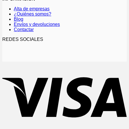
Las
opciones
Alta de empresas
se
¿Quiénes somos?
pueden
Blog
elegir
Envíos y devoluciones
en
Contactar
la
página
REDES SOCIALES
de
producto