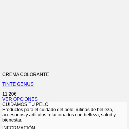
CREMA COLORANTE
TINTE GENUS
11,20
€
VER OPCIONES
Este
CUIDAMOS TU PELO
producto
Productos para el cuidado del pelo, rutinas de belleza,
tiene
accesorios y artículos relacionados con belleza, salud y
múltiples
bienestar.
variantes.
INFORMACIÓN