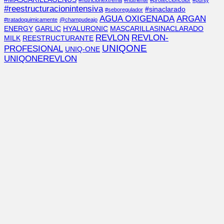
#nutricionextrema
#nutriente
#proteccióncolor
#purity
#reestructuracionintensiva
#sinaclarado
#seboregulador
AGUA OXIGENADA
ARGAN
#tratadoquimicamente
@champudeajo
ENERGY
GARLIC
HYALURONIC
MASCARILLASINACLARADO
REVLON
REVLON-
MILK
REESTRUCTURANTE
UNIQONE
PROFESIONAL
UNIQ-ONE
UNIQONEREVLON