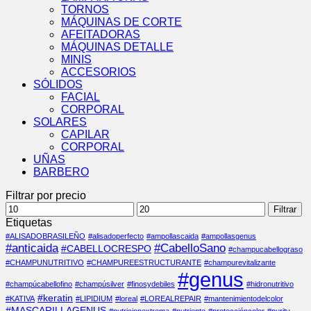
TORNOS
MÁQUINAS DE CORTE
AFEITADORAS
MÁQUINAS DETALLE
MINIS
ACCESORIOS
SÓLIDOS
FACIAL
CORPORAL
SOLARES
CAPILAR
CORPORAL
UÑAS
BARBERO
Filtrar por precio
Precio
Precio
Filtrar
mínimo
máximo
Etiquetas
#ALISADOBRASILEÑO
#alisadoperfecto
#ampollascaida
#ampollasgenus
#anticaida
#CabelloSano
#CABELLOCRESPO
#champucabellograso
#CHAMPUNUTRITIVO
#CHAMPUREESTRUCTURANTE
#champurevitalizante
#genus
#champúcabellofino
#champúsilver
#finosydebiles
#hidronutritivo
#keratin
#KATIVA
#LIPIDIUM
#loreal
#LOREALREPAIR
#mantenimientodelcolor
#MASCARILLAGENUS