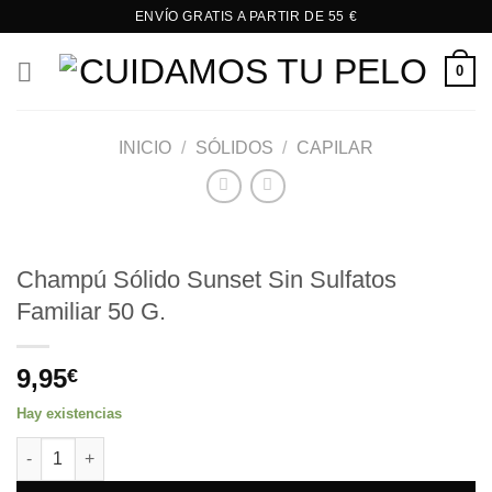
Saltar
ENVÍO GRATIS A PARTIR DE 55 €
al
contenido
0
INICIO
/
SÓLIDOS
/
CAPILAR
Champú Sólido Sunset Sin Sulfatos
Familiar 50 G.
9,95
€
Hay existencias
Champú Sólido Sunset Sin Sulfatos Familiar 50 G. cantidad