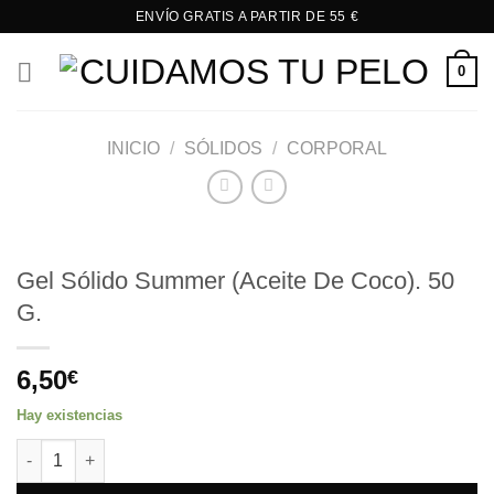
Saltar
ENVÍO GRATIS A PARTIR DE 55 €
al
contenido
0
INICIO
/
SÓLIDOS
/
CORPORAL
Gel Sólido Summer (Aceite De Coco). 50
G.
6,50
€
Hay existencias
Gel Sólido Summer (Aceite De Coco). 50 G. cantidad