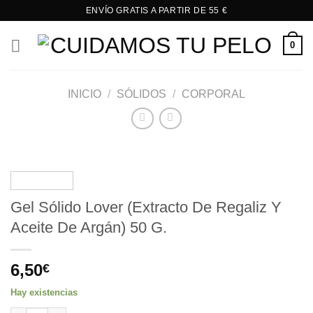
Saltar
ENVÍO GRATIS A PARTIR DE 55 €
al
contenido
0
INICIO
/
SÓLIDOS
/
CORPORAL
Gel Sólido Lover (Extracto De Regaliz Y
Aceite De Argán) 50 G.
6,50
€
Hay existencias