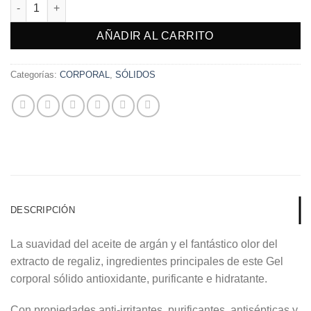
Gel Sólido Lover (Extracto De Regaliz Y Aceite De Argán) 50 G. 
AÑADIR AL CARRITO
Categorías:
CORPORAL
,
SÓLIDOS
DESCRIPCIÓN
La suavidad del aceite de argán y el fantástico olor del
extracto de regaliz, ingredientes principales de este Gel
corporal sólido antioxidante, purificante e hidratante.
Con propiedades anti-irritantes, purificantes, antisépticas y