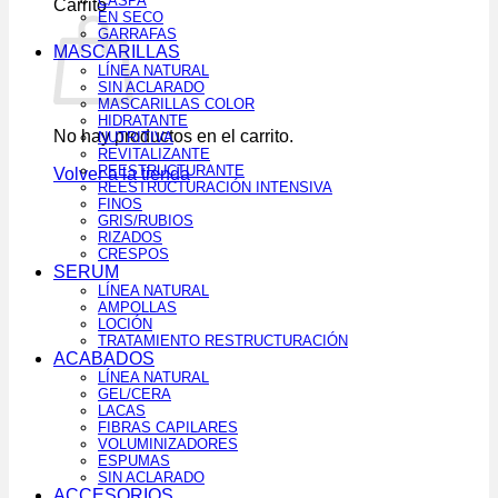
CASPA
Carrito
EN SECO
GARRAFAS
MASCARILLAS
LÍNEA NATURAL
SIN ACLARADO
MASCARILLAS COLOR
HIDRATANTE
No hay productos en el carrito.
NUTRITIVA
REVITALIZANTE
REESTRUCTURANTE
Volver a la tienda
REESTRUCTURACIÓN INTENSIVA
FINOS
GRIS/RUBIOS
RIZADOS
CRESPOS
SERUM
LÍNEA NATURAL
AMPOLLAS
LOCIÓN
TRATAMIENTO RESTRUCTURACIÓN
ACABADOS
LÍNEA NATURAL
GEL/CERA
LACAS
FIBRAS CAPILARES
VOLUMINIZADORES
ESPUMAS
SIN ACLARADO
ACCESORIOS