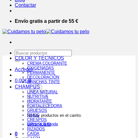
Contactar
Envío gratis a partir de 55 €
Buscar
por:
COLOR Y TÉCNICOS
CREMA COLORANTE
OXIGENADAS
Acceder
PERMANENTE
DECOLORACIÓN
0,00
€
0
MANCHAS TINTE
CHAMPÚS
LÍNEA NATURAL
NUTRITIVA
HIDRATANTE
FORTALECEDORA
GRUESOS
FINOS
No hay productos en el carrito.
CRESPOS
Volver a la tienda
GRIS/RUBIO
RIZADOS
0
CAÍDA