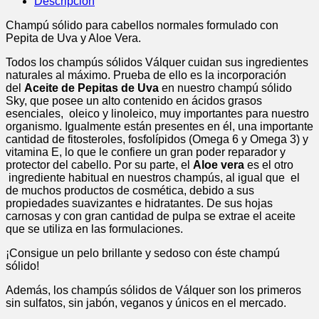
Descripción
Cabello
Normal
Champú sólido para cabellos normales formulado con
50
Pepita de Uva y Aloe Vera.
G.
cantidad
Todos los champús sólidos Válquer cuidan sus ingredientes
naturales al máximo. Prueba de ello es la incorporación
del
Aceite de Pepitas de Uva
en nuestro champú sólido
Sky, que posee un alto contenido en ácidos grasos
esenciales, oleico y linoleico, muy importantes para nuestro
organismo. Igualmente están presentes en él, una importante
cantidad de fitosteroles, fosfolípidos (Omega 6 y Omega 3) y
vitamina E, lo que le confiere un gran poder reparador y
protector del cabello. Por su parte, el
Aloe
vera
es el otro
ingrediente habitual en nuestros champús, al igual que el
de muchos productos de cosmética, debido a sus
propiedades suavizantes e hidratantes. De sus hojas
carnosas y con gran cantidad de pulpa se extrae el aceite
que se utiliza en las formulaciones.
¡Consigue un pelo brillante y sedoso con éste champú
sólido!
Además, los champús sólidos de Válquer son los primeros
sin sulfatos, sin jabón, veganos y únicos en el mercado.