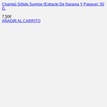
Champú Sólido Sunrise (Extracto De Naranja Y Papaya). 50
G.
7,50
€
AÑADIR AL CARRITO