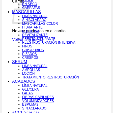
CASPA
Carrito
EN SECO
GARRAFAS
MASCARILLAS
LÍNEA NATURAL
SIN ACLARADO
MASCARILLAS COLOR
HIDRATANTE
No hay productos en el carrito.
NUTRITIVA
REVITALIZANTE
REESTRUCTURANTE
Volver a la tienda
REESTRUCTURACIÓN INTENSIVA
FINOS
GRIS/RUBIOS
RIZADOS
CRESPOS
SERUM
LÍNEA NATURAL
AMPOLLAS
LOCIÓN
TRATAMIENTO RESTRUCTURACIÓN
ACABADOS
LÍNEA NATURAL
GEL/CERA
LACAS
FIBRAS CAPILARES
VOLUMINIZADORES
ESPUMAS
SIN ACLARADO
ACCESORIOS