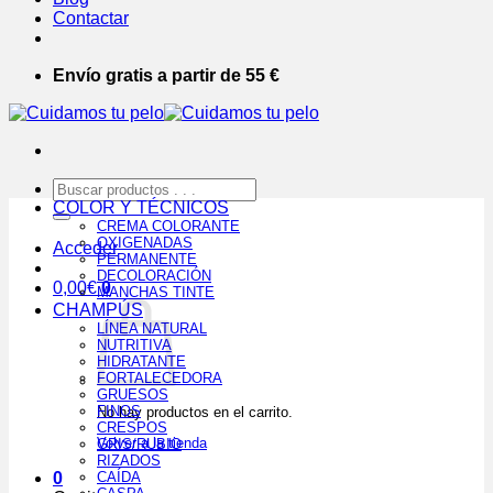
Contactar
Envío gratis a partir de 55 €
Buscar
por:
COLOR Y TÉCNICOS
CREMA COLORANTE
OXIGENADAS
Acceder
PERMANENTE
DECOLORACIÓN
0,00
€
0
MANCHAS TINTE
CHAMPÚS
LÍNEA NATURAL
NUTRITIVA
HIDRATANTE
FORTALECEDORA
GRUESOS
FINOS
No hay productos en el carrito.
CRESPOS
Volver a la tienda
GRIS/RUBIO
RIZADOS
0
CAÍDA