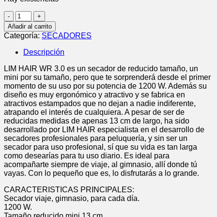
SECADOR
WR
Añadir al carrito
3.0
Categoría:
SECADORES
FLORES
VIAJE
Descripción
cantidad
LIM HAIR WR 3.0 es un secador de reducido tamaño, un
mini por su tamaño, pero que te sorprenderá desde el primer
momento de su uso por su potencia de 1200 W. Además su
diseño es muy ergonómico y atractivo y se fabrica en
atractivos estampados que no dejan a nadie indiferente,
atrapando el interés de cualquiera. A pesar de ser de
reducidas medidas de apenas 13 cm de largo, ha sido
desarrollado por LIM HAIR especialista en el desarrollo de
secadores profesionales para peluquería, y sin ser un
secador para uso profesional, sí que su vida es tan larga
como desearías para tu uso diario. Es ideal para
acompañarte siempre de viaje, al gimnasio, allí donde tú
vayas. Con lo pequeño que es, lo disfrutarás a lo grande.
CARACTERISTICAS PRINCIPALES:
Secador viaje, gimnasio, para cada día.
1200 W.
Tamaño reducido mini 13 cm.