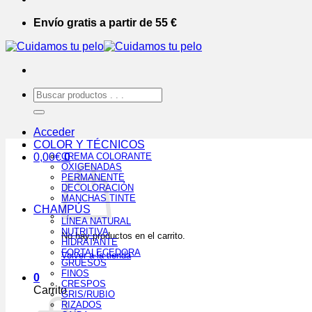
Envío gratis a partir de 55 €
Buscar
por:
Acceder
COLOR Y TÉCNICOS
0,00
€
CREMA COLORANTE
0
OXIGENADAS
PERMANENTE
DECOLORACIÓN
MANCHAS TINTE
CHAMPÚS
LÍNEA NATURAL
NUTRITIVA
No hay productos en el carrito.
HIDRATANTE
FORTALECEDORA
Volver a la tienda
GRUESOS
FINOS
0
CRESPOS
Carrito
GRIS/RUBIO
RIZADOS