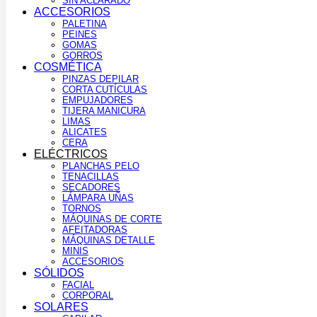
SIN ACLARADO
ACCESORIOS
PALETINA
PEINES
GOMAS
GORROS
COSMÉTICA
PINZAS DEPILAR
CORTA CUTÍCULAS
EMPUJADORES
TIJERA MANICURA
LIMAS
ALICATES
CERA
ELÉCTRICOS
PLANCHAS PELO
TENACILLAS
SECADORES
LÁMPARA UÑAS
TORNOS
MÁQUINAS DE CORTE
AFEITADORAS
MÁQUINAS DETALLE
MINIS
ACCESORIOS
SÓLIDOS
FACIAL
CORPORAL
SOLARES