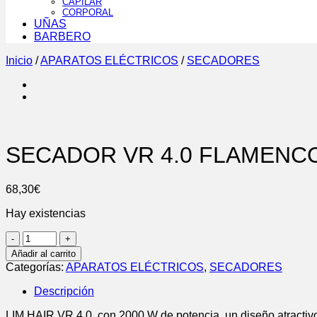
CAPILAR
CORPORAL
UÑAS
BARBERO
Inicio
/
APARATOS ELÉCTRICOS
/
SECADORES
SECADOR VR 4.0 FLAMENC
68,30
€
Hay existencias
SECADOR
VR
Añadir al carrito
4.0
Categorías:
APARATOS ELÉCTRICOS
,
SECADORES
FLAMENCOS
cantidad
Descripción
LIM HAIR VR 4.0 con 2000 W de potencia, un diseño atractiv