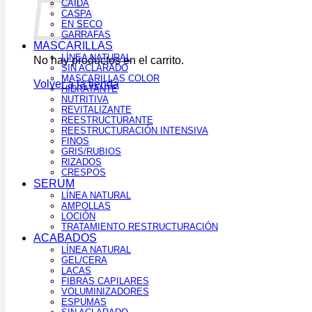
CAÍDA
CASPA
EN SECO
GARRAFAS
MASCARILLAS
LÍNEA NATURAL
No hay productos en el carrito.
SIN ACLARADO
MASCARILLAS COLOR
Volver a la tienda
HIDRATANTE
NUTRITIVA
REVITALIZANTE
REESTRUCTURANTE
REESTRUCTURACIÓN INTENSIVA
FINOS
GRIS/RUBIOS
RIZADOS
CRESPOS
SERUM
LÍNEA NATURAL
AMPOLLAS
LOCIÓN
TRATAMIENTO RESTRUCTURACIÓN
ACABADOS
LÍNEA NATURAL
GEL/CERA
LACAS
FIBRAS CAPILARES
VOLUMINIZADORES
ESPUMAS