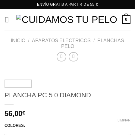
Saltar
ENVÍO GRATIS A PARTIR DE 55 €
al
contenido
0
INICIO
/
APARATOS ELÉCTRICOS
/
PLANCHAS
PELO
PLANCHA PC 5.0 DIAMOND
56,00
€
LIMPIAR
COLORES: