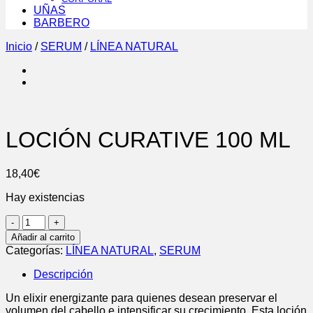
UÑAS
BARBERO
Inicio
/
SERUM
/
LÍNEA NATURAL
LOCIÓN CURATIVE 100 ML
18,40
€
Hay existencias
LOCIÓN
CURATIVE
Añadir al carrito
100
Categorías:
LÍNEA NATURAL
,
SERUM
ML
cantidad
Descripción
Un elixir energizante para quienes desean preservar el
volumen del cabello e intensificar su crecimiento. Esta loción