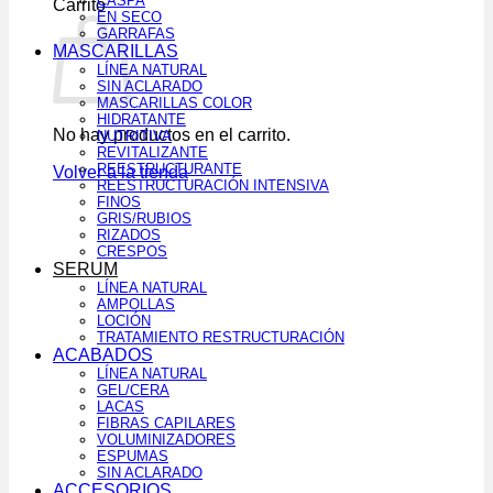
CASPA
Carrito
EN SECO
GARRAFAS
MASCARILLAS
LÍNEA NATURAL
SIN ACLARADO
MASCARILLAS COLOR
HIDRATANTE
No hay productos en el carrito.
NUTRITIVA
REVITALIZANTE
REESTRUCTURANTE
Volver a la tienda
REESTRUCTURACIÓN INTENSIVA
FINOS
GRIS/RUBIOS
RIZADOS
CRESPOS
SERUM
LÍNEA NATURAL
AMPOLLAS
LOCIÓN
TRATAMIENTO RESTRUCTURACIÓN
ACABADOS
LÍNEA NATURAL
GEL/CERA
LACAS
FIBRAS CAPILARES
VOLUMINIZADORES
ESPUMAS
SIN ACLARADO
ACCESORIOS