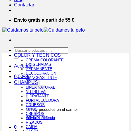
Contactar
Envío gratis a partir de 55 €
Buscar
por:
COLOR Y TÉCNICOS
CREMA COLORANTE
OXIGENADAS
Acceder
PERMANENTE
DECOLORACIÓN
0,00
€
0
MANCHAS TINTE
CHAMPÚS
LÍNEA NATURAL
NUTRITIVA
HIDRATANTE
FORTALECEDORA
GRUESOS
FINOS
No hay productos en el carrito.
CRESPOS
Volver a la tienda
GRIS/RUBIO
RIZADOS
0
CAÍDA