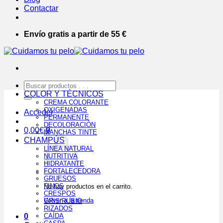
Contactar
Envío gratis a partir de 55 €
Buscar
por:
COLOR Y TÉCNICOS
CREMA COLORANTE
OXIGENADAS
Acceder
PERMANENTE
DECOLORACIÓN
0,00
€
0
MANCHAS TINTE
CHAMPÚS
LÍNEA NATURAL
NUTRITIVA
HIDRATANTE
FORTALECEDORA
GRUESOS
FINOS
No hay productos en el carrito.
CRESPOS
Volver a la tienda
GRIS/RUBIO
RIZADOS
0
CAÍDA