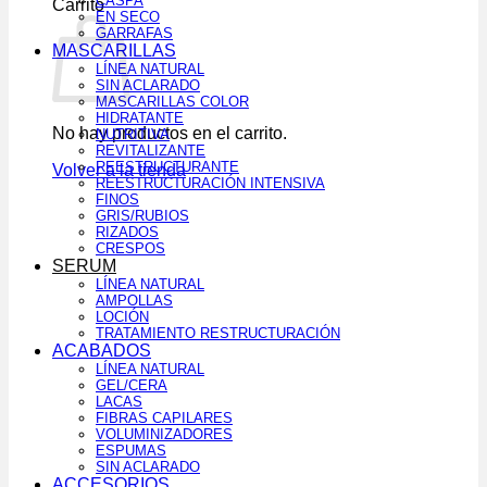
CASPA
Carrito
EN SECO
GARRAFAS
MASCARILLAS
LÍNEA NATURAL
SIN ACLARADO
MASCARILLAS COLOR
HIDRATANTE
No hay productos en el carrito.
NUTRITIVA
REVITALIZANTE
REESTRUCTURANTE
Volver a la tienda
REESTRUCTURACIÓN INTENSIVA
FINOS
GRIS/RUBIOS
RIZADOS
CRESPOS
SERUM
LÍNEA NATURAL
AMPOLLAS
LOCIÓN
TRATAMIENTO RESTRUCTURACIÓN
ACABADOS
LÍNEA NATURAL
GEL/CERA
LACAS
FIBRAS CAPILARES
VOLUMINIZADORES
ESPUMAS
SIN ACLARADO
ACCESORIOS