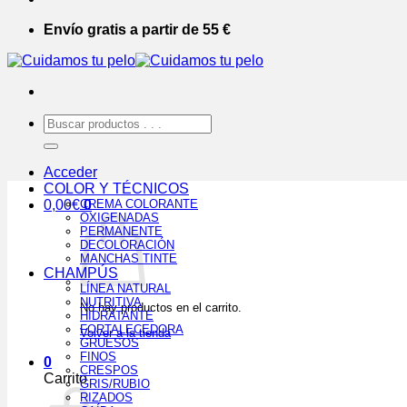
Envío gratis a partir de 55 €
Buscar
por:
Acceder
COLOR Y TÉCNICOS
0,00
€
CREMA COLORANTE
0
OXIGENADAS
PERMANENTE
DECOLORACIÓN
MANCHAS TINTE
CHAMPÚS
LÍNEA NATURAL
NUTRITIVA
No hay productos en el carrito.
HIDRATANTE
FORTALECEDORA
Volver a la tienda
GRUESOS
FINOS
0
CRESPOS
Carrito
GRIS/RUBIO
RIZADOS