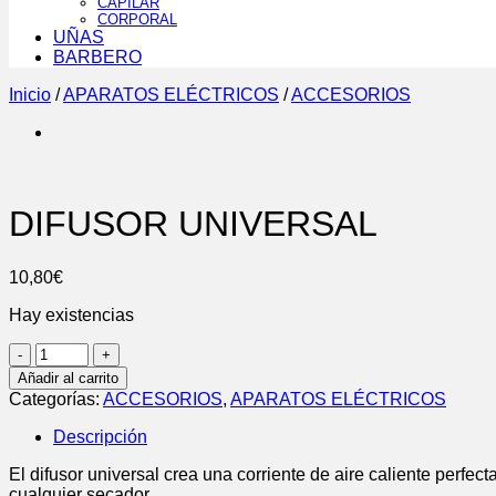
CAPILAR
CORPORAL
UÑAS
BARBERO
Inicio
/
APARATOS ELÉCTRICOS
/
ACCESORIOS
DIFUSOR UNIVERSAL
10,80
€
Hay existencias
DIFUSOR
UNIVERSAL
Añadir al carrito
cantidad
Categorías:
ACCESORIOS
,
APARATOS ELÉCTRICOS
Descripción
El difusor universal crea una corriente de aire caliente perfe
cualquier secador.