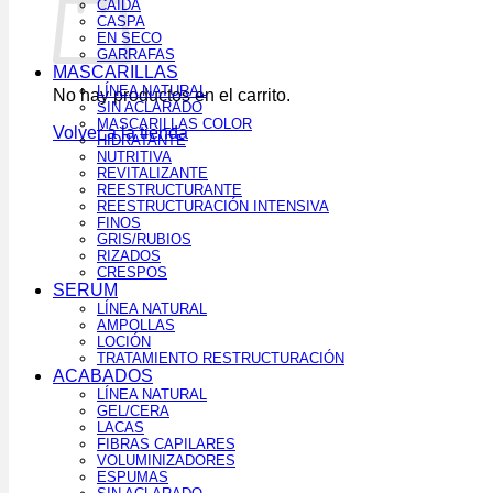
CAÍDA
CASPA
EN SECO
GARRAFAS
MASCARILLAS
LÍNEA NATURAL
No hay productos en el carrito.
SIN ACLARADO
MASCARILLAS COLOR
Volver a la tienda
HIDRATANTE
NUTRITIVA
REVITALIZANTE
REESTRUCTURANTE
REESTRUCTURACIÓN INTENSIVA
FINOS
GRIS/RUBIOS
RIZADOS
CRESPOS
SERUM
LÍNEA NATURAL
AMPOLLAS
LOCIÓN
TRATAMIENTO RESTRUCTURACIÓN
ACABADOS
LÍNEA NATURAL
GEL/CERA
LACAS
FIBRAS CAPILARES
VOLUMINIZADORES
ESPUMAS