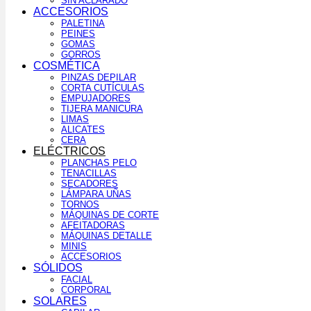
SIN ACLARADO
ACCESORIOS
PALETINA
PEINES
GOMAS
GORROS
COSMÉTICA
PINZAS DEPILAR
CORTA CUTÍCULAS
EMPUJADORES
TIJERA MANICURA
LIMAS
ALICATES
CERA
ELÉCTRICOS
PLANCHAS PELO
TENACILLAS
SECADORES
LÁMPARA UÑAS
TORNOS
MÁQUINAS DE CORTE
AFEITADORAS
MÁQUINAS DETALLE
MINIS
ACCESORIOS
SÓLIDOS
FACIAL
CORPORAL
SOLARES