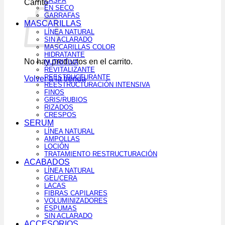
CASPA
Carrito
EN SECO
GARRAFAS
MASCARILLAS
LÍNEA NATURAL
SIN ACLARADO
MASCARILLAS COLOR
HIDRATANTE
No hay productos en el carrito.
NUTRITIVA
REVITALIZANTE
REESTRUCTURANTE
Volver a la tienda
REESTRUCTURACIÓN INTENSIVA
FINOS
GRIS/RUBIOS
RIZADOS
CRESPOS
SERUM
LÍNEA NATURAL
AMPOLLAS
LOCIÓN
TRATAMIENTO RESTRUCTURACIÓN
ACABADOS
LÍNEA NATURAL
GEL/CERA
LACAS
FIBRAS CAPILARES
VOLUMINIZADORES
ESPUMAS
SIN ACLARADO
ACCESORIOS