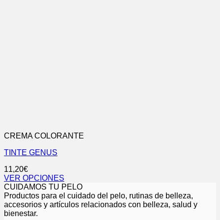
CREMA COLORANTE
TINTE GENUS
11,20
€
VER OPCIONES
Este
CUIDAMOS TU PELO
producto
Productos para el cuidado del pelo, rutinas de belleza,
tiene
accesorios y artículos relacionados con belleza, salud y
múltiples
bienestar.