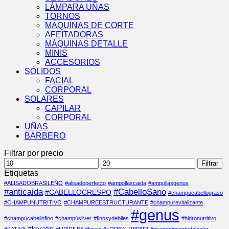
LÁMPARA UÑAS
TORNOS
MÁQUINAS DE CORTE
AFEITADORAS
MÁQUINAS DETALLE
MINIS
ACCESORIOS
SÓLIDOS
FACIAL
CORPORAL
SOLARES
CAPILAR
CORPORAL
UÑAS
BARBERO
Filtrar por precio
Precio
Precio
Filtrar
mínimo
máximo
Etiquetas
#ALISADOBRASILEÑO
#alisadoperfecto
#ampollascaida
#ampollasgenus
#anticaida
#CabelloSano
#CABELLOCRESPO
#champucabellograso
#CHAMPUNUTRITIVO
#CHAMPUREESTRUCTURANTE
#champurevitalizante
#genus
#champúcabellofino
#champúsilver
#finosydebiles
#hidronutritivo
#keratin