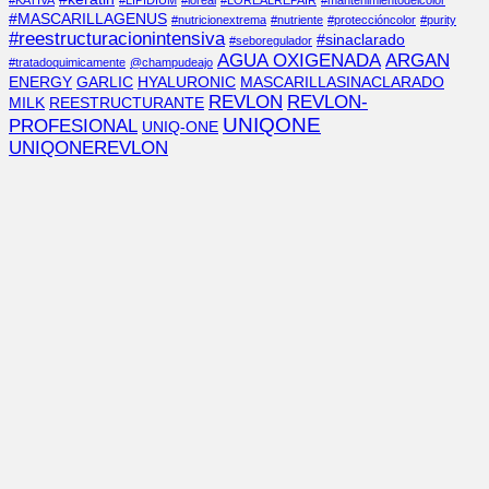
#KATIVA
#LIPIDIUM
#loreal
#LOREALREPAIR
#mantenimientodelcolor
#MASCARILLAGENUS
#nutricionextrema
#nutriente
#proteccióncolor
#purity
#reestructuracionintensiva
#sinaclarado
#seboregulador
AGUA OXIGENADA
ARGAN
#tratadoquimicamente
@champudeajo
ENERGY
GARLIC
HYALURONIC
MASCARILLASINACLARADO
REVLON
REVLON-
MILK
REESTRUCTURANTE
UNIQONE
PROFESIONAL
UNIQ-ONE
UNIQONEREVLON