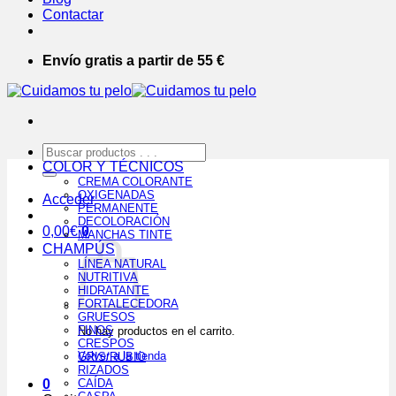
Contactar
Envío gratis a partir de 55 €
Buscar
por:
COLOR Y TÉCNICOS
CREMA COLORANTE
OXIGENADAS
Acceder
PERMANENTE
DECOLORACIÓN
0,00
€
0
MANCHAS TINTE
CHAMPÚS
LÍNEA NATURAL
NUTRITIVA
HIDRATANTE
FORTALECEDORA
GRUESOS
FINOS
No hay productos en el carrito.
CRESPOS
Volver a la tienda
GRIS/RUBIO
RIZADOS
0
CAÍDA