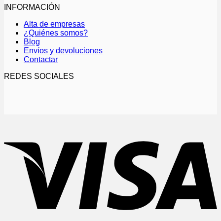
variantes.
INFORMACIÓN
Las
opciones
Alta de empresas
se
¿Quiénes somos?
pueden
Blog
elegir
Envíos y devoluciones
en
Contactar
la
página
REDES SOCIALES
de
producto